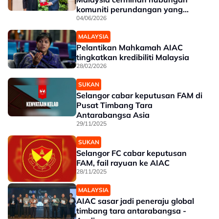
komuniti perundangan yang
kukuh - Menteri
04/06/2026
MALAYSIA
Pelantikan Mahkamah AIAC
tingkatkan kredibiliti Malaysia
28/02/2026
SUKAN
Selangor cabar keputusan FAM di
Pusat Timbang Tara
Antarabangsa Asia
29/11/2025
SUKAN
Selangor FC cabar keputusan
FAM, fail rayuan ke AIAC
28/11/2025
MALAYSIA
AIAC sasar jadi peneraju global
timbang tara antarabangsa -