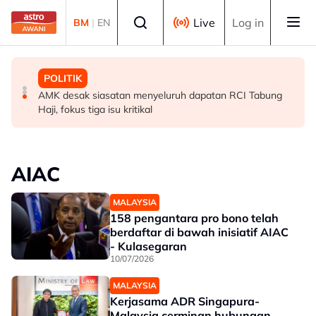
Skip to main content
Select language
Live
Log in
BM
|
EN
POLITIK
MALAYSIA
POLITIK
[TERKINI] Buat masa ini, Bersatu masih anggota PN -
RCI Tabung Haji: YADIM sokong titah Agong, mahu
AMK desak siasatan menyeluruh dapatan RCI Tabung
Ahmad Samsuri
dapatan disusuli tindakan tegas
Haji, fokus tiga isu kritikal
AIAC
MALAYSIA
158 pengantara pro bono telah
berdaftar di bawah inisiatif AIAC
- Kulasegaran
10/07/2026
MALAYSIA
Kerjasama ADR Singapura-
Malaysia cerminan hubungan