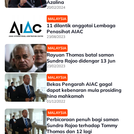
Azalina
20/02/2024
MALAYSIA
11 dilantik anggotai Lembaga
Penasihat AIAC
23/08/2023
MALAYSIA
Rayuan Thomas batal saman
Sundra Rajoo didengar 13 Jun
23/02/2023
MALAYSIA
Bekas Pengarah AIAC gagal
dapat kebenaran mula prosiding
hina mahkamah
01/12/2022
MALAYSIA
Perbicaraan penuh bagi saman
Sundra Rajoo terhadap Tommy
Thomas dan 12 lagi