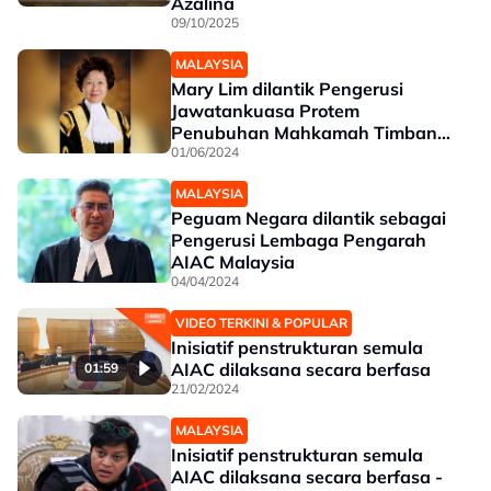
Azalina
09/10/2025
MALAYSIA
Mary Lim dilantik Pengerusi
Jawatankuasa Protem
Penubuhan Mahkamah Timbang
Tara AIAC
01/06/2024
MALAYSIA
Peguam Negara dilantik sebagai
Pengerusi Lembaga Pengarah
AIAC Malaysia
04/04/2024
VIDEO TERKINI & POPULAR
Inisiatif penstrukturan semula
AIAC dilaksana secara berfasa
01:59
21/02/2024
MALAYSIA
Inisiatif penstrukturan semula
AIAC dilaksana secara berfasa -