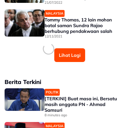
21/07/2022
MALAYSIA
Tommy Thomas, 12 lain mohon
batal saman Sundra Rajoo
berhubung pendakwaan salah
12/11/2021
Lihat Lagi
Berita Terkini
POLITIK
[TERKINI] Buat masa ini, Bersatu
masih anggota PN - Ahmad
Samsuri
8 minutes ago
MALAYSIA