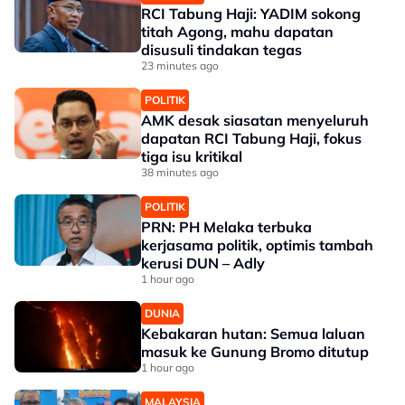
RCI Tabung Haji: YADIM sokong
titah Agong, mahu dapatan
disusuli tindakan tegas
23 minutes ago
POLITIK
AMK desak siasatan menyeluruh
dapatan RCI Tabung Haji, fokus
tiga isu kritikal
38 minutes ago
POLITIK
PRN: PH Melaka terbuka
kerjasama politik, optimis tambah
kerusi DUN – Adly
1 hour ago
DUNIA
Kebakaran hutan: Semua laluan
masuk ke Gunung Bromo ditutup
1 hour ago
MALAYSIA