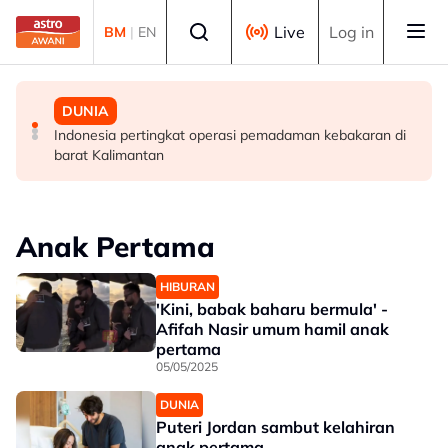
Skip to main content
Select language
Live
Log in
BM
|
EN
DUNIA
MALAYSIA
DUNIA
Pegawai tentera, 29 militan terbunuh dalam operasi
Berita tempatan pilihan sepanjang hari ini
Indonesia pertingkat operasi pemadaman kebakaran di
keselamatan di Pakistan
barat Kalimantan
Anak Pertama
HIBURAN
'Kini, babak baharu bermula' -
Afifah Nasir umum hamil anak
pertama
05/05/2025
DUNIA
Puteri Jordan sambut kelahiran
anak pertama