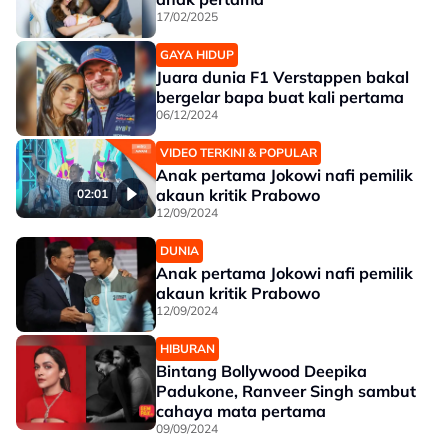
17/02/2025
GAYA HIDUP
Juara dunia F1 Verstappen bakal
bergelar bapa buat kali pertama
06/12/2024
VIDEO TERKINI & POPULAR
Anak pertama Jokowi nafi pemilik
akaun kritik Prabowo
02:01
12/09/2024
DUNIA
Anak pertama Jokowi nafi pemilik
akaun kritik Prabowo
12/09/2024
HIBURAN
Bintang Bollywood Deepika
Padukone, Ranveer Singh sambut
cahaya mata pertama
09/09/2024