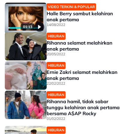
VIDEO TERKINI & POPULAR
Halle Berry sambut kelahiran
anak pertama
14/08/2022
01:13
HIBURAN
Rihanna selamat melahirkan
anak pertama
20/05/2022
HIBURAN
Ernie Zakri selamat melahirkan
anak pertama
22/02/2022
HIBURAN
Rihanna hamil, tidak sabar
tunggu kelahiran anak pertama
bersama A$AP Rocky
01/02/2022
HIBURAN