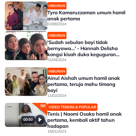
HIBURAN
Tyra Kamaruzzaman umum hamil
anak pertama
03/08/2024
HIBURAN
'Sudah sebulan bayi tidak
bernyawa...' - Hannah Delisha
kongsi kisah duka keguguran
anak pertama
01/04/2024
HIBURAN
Ainul Aishah umum hamil anak
pertama, teruja mahu timang
bayi
11/02/2024
VIDEO TERKINI & POPULAR
Tenis | Naomi Osaka hamil anak
pertama, kembali aktif tahun
00:50
hadapan
15/01/2023