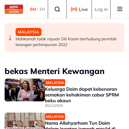
Skip to main content
Select language
Live
Log in
BM
|
EN
BISNES
MALAYSIA
MALAYSIA
Ringgit kekal ditutup kukuh berbanding dolar AS
Kerana ihsan melangkaui batas bangsa dan agama,
Mahkamah tolak rayuan Siti Kasim berhubung perintah
dunia Din kembali terang
larangan perhimpunan 2022
bekas Menteri Kewangan
MALAYSIA
Keluarga Daim dapat kebenaran
semakan kehakiman cabar SPRM
beku akaun
05/11/2025
MALAYSIA
Nama Allahyarham Tun Daim
dalam ingatan jemaah masjid di