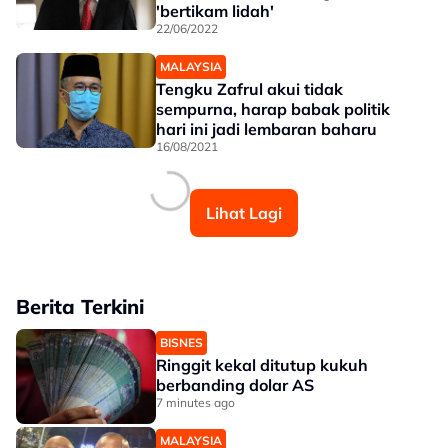
'bertikam lidah'
22/06/2022
MALAYSIA
Tengku Zafrul akui tidak
sempurna, harap babak politik
hari ini jadi lembaran baharu
16/08/2021
Lihat Lagi
Berita Terkini
BISNES
Ringgit kekal ditutup kukuh
berbanding dolar AS
7 minutes ago
MALAYSIA