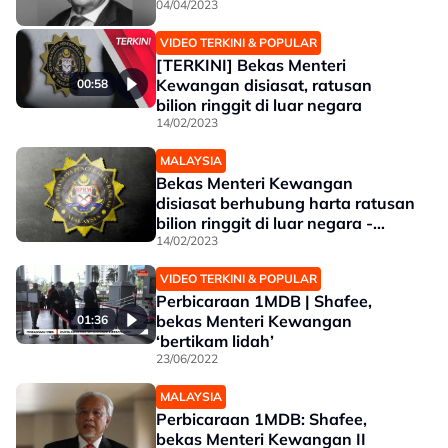
04/04/2023
VIDEO TERKINI & POPULAR
[TERKINI] Bekas Menteri
Kewangan disiasat, ratusan
00:58
bilion ringgit di luar negara
14/02/2023
MALAYSIA
Bekas Menteri Kewangan
disiasat berhubung harta ratusan
bilion ringgit di luar negara -
Laporan
14/02/2023
VIDEO TERKINI & POPULAR
Perbicaraan 1MDB | Shafee,
bekas Menteri Kewangan
01:36
‘bertikam lidah’
23/06/2022
MALAYSIA
Perbicaraan 1MDB: Shafee,
bekas Menteri Kewangan II