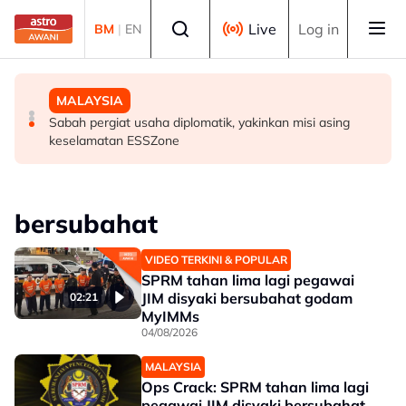
Skip to main content
Select language
Live
Log in
BM
|
EN
BISNES
MALAYSIA
MALAYSIA
Prestasi KDNK suku kedua Malaysia diunjur pada tahap
PDRM perkasa kawalan sempadan dengan AI, dron
Sabah pergiat usaha diplomatik, yakinkan misi asing
baik - Amir Hamzah
keselamatan ESSZone
bersubahat
VIDEO TERKINI & POPULAR
SPRM tahan lima lagi pegawai
JIM disyaki bersubahat godam
02:21
MyIMMs
04/08/2026
MALAYSIA
Ops Crack: SPRM tahan lima lagi
pegawai JIM disyaki bersubahat