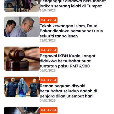
Penganggur didakwa bersubahat
larikan seorang lelaki di Tumpat
16/04/2026
MALAYSIA
Tokoh kewangan Islam, Daud
Bakar didakwa bersubahat urus
sekuriti tanpa lesen
23/02/2026
MALAYSIA
Pegawai IKBN Kuala Langat
didakwa bersubahat buat
tuntutan palsu RM76,980
06/02/2026
MALAYSIA
Reman peguam disyaki
bersubahat seludup dadah di
penjara dilanjut empat hari
04/01/2026
MALAYSIA