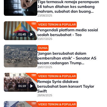
Tiga termasuk remaja perempuan
16 tahun ditahan kes sumbang
mahram, subahat dan buang
bayi di Hulu Langat
13/08/2025
VIDEO TERKINI & POPULAR
Pengendali platform media sosial
seolah bersubahat - Teo
01:45
23/07/2025
DUNIA
'Jangan bersubahat dalam
pembersihan etnik' - Senator AS
kecam cadangan Trump
mengenai Gaza
19/07/2025
VIDEO TERKINI & POPULAR
Remaja Syria didakwa
bersubahat bom konsert Taylor
01:19
Swift
28/06/2025
VIDEO TERKINI & POPULAR