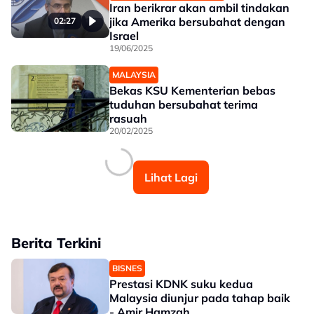
Iran berikrar akan ambil tindakan
jika Amerika bersubahat dengan
02:27
Israel
19/06/2025
MALAYSIA
Bekas KSU Kementerian bebas
tuduhan bersubahat terima
rasuah
20/02/2025
Lihat Lagi
Berita Terkini
BISNES
Prestasi KDNK suku kedua
Malaysia diunjur pada tahap baik
- Amir Hamzah