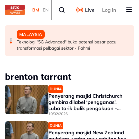
Skip to main content
Select language
Live
Log in
BM
|
EN
SUKAN
MALAYSIA
MALAYSIA
Mohamed Salah sertai Trabzonspor, terima €17 juta
Berita tempatan pilihan sepanjang hari ini
Teknologi "5G Advanced" buka potensi besar pacu
semusim
transformasi pelbagai sektor - Fahmi
brenton tarrant
DUNIA
Penyerang masjid Christchurch
gembira dilabel ‘pengganas’,
cuba tarik balik pengakuan -
Bekas peguam
10/02/2026
DUNIA
Penyerang masjid New Zealand
mulakan usaha rayu sabitan kes