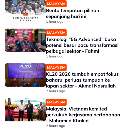
MALAYSIA
Berita tempatan pilihan
sepanjang hari ini
1 hour ago
MALAYSIA
Teknologi "5G Advanced" buka
potensi besar pacu transformasi
pelbagai sektor - Fahmi
1 hour ago
MALAYSIA
KL20 2026 tambah empat fokus
baharu, perluas tumpuan ke
lapan sektor - Akmal Nasrullah
2 hours ago
MALAYSIA
Malaysia, Vietnam komited
perkukuh kerjasama pertahanan
- Mohamed Khaled
2 hours ago