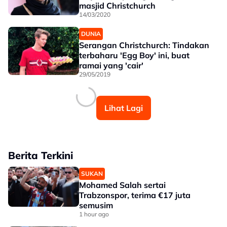
masjid Christchurch
14/03/2020
DUNIA
Serangan Christchurch: Tindakan
terbaharu 'Egg Boy' ini, buat
ramai yang 'cair'
29/05/2019
Lihat Lagi
Berita Terkini
SUKAN
Mohamed Salah sertai
Trabzonspor, terima €17 juta
semusim
1 hour ago