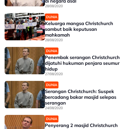
di negara asal
28/08/2020
DUNIA
Keluarga mangsa Christchurch
sambut baik keputusan
mahkamah
28/08/2020
DUNIA
Penembak serangan Christchurch
dijatuhi hukuman penjara seumur
hidup
27/08/2020
DUNIA
Serangan Christchurch: Suspek
bercadang bakar masjid selepas
serangan
24/08/2020
DUNIA
Penyerang 2 masjid Christchurch