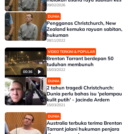
09/02/2026
DUNIA
Pengganas Christchurch, New
Zealand kemuka rayuan sabitan,
hukuman
08/11/2022
VIDEO TERKINI & POPULAR
Brenton Tarrant berdepan 50
tuduhan membunuh
15/03/2022
00:36
DUNIA
2 tahun tragedi Christchurch:
Dunia perlu bahas isu 'pelampau
kulit putih' - Jacinda Ardern
15/03/2021
DUNIA
Australia terbuka terima Brenton
Tarrant jalani hukuman penjara