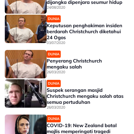
dijangka dipenjara seumur hidup
24/08/2020
DUNIA
Keputusan penghakiman insiden
berdarah Christchurch diketahui
24 Ogos
03/07/2020
DUNIA
Penyerang Christchurch
mengaku salah
26/03/2020
DUNIA
Suspek serangan masjid
Christchurch mengaku salah atas
semua pertuduhan
26/03/2020
DUNIA
COVID-19: New Zealand batal
majlis memperingati tragedi