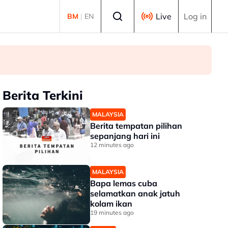
Select language
Live
Log in
BM
|
EN
Berita Terkini
MALAYSIA
Berita tempatan pilihan
sepanjang hari ini
12 minutes ago
MALAYSIA
Bapa lemas cuba
selamatkan anak jatuh
kolam ikan
19 minutes ago