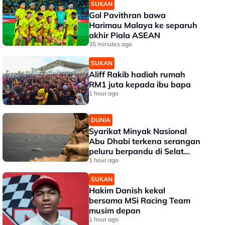
SUKAN
Gol Pavithran bawa
Harimau Malaya ke separuh
akhir Piala ASEAN
35 minutes ago
SUKAN
Aliff Rakib hadiah rumah
RM1 juta kepada ibu bapa
1 hour ago
DUNIA
Syarikat Minyak Nasional
Abu Dhabi terkena serangan
peluru berpandu di Selat
Hormuz
1 hour ago
SUKAN
Hakim Danish kekal
bersama MSi Racing Team
musim depan
1 hour ago