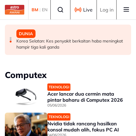
Skip to main content
Select language
Live
Log in
BM
|
EN
MALAYSIA
MALAYSIA
DUNIA
Sistem saringan kru penerbangan perlu dikaji semula,
UKM cipta sejarah anjur Konsert Diraja di DFP
Korea Selatan: Kes penyakit berkaitan haba meningkat
pulihkan keyakinan penumpang - Tiong
hampir tiga kali ganda
Computex
TEKNOLOGI
Acer lancar dua cermin mata
pintar baharu di Computex 2026
05/06/2026
TEKNOLOGI
Nvidia tidak rancang hasilkan
konsol mudah alih, fokus PC AI
04/06/2026