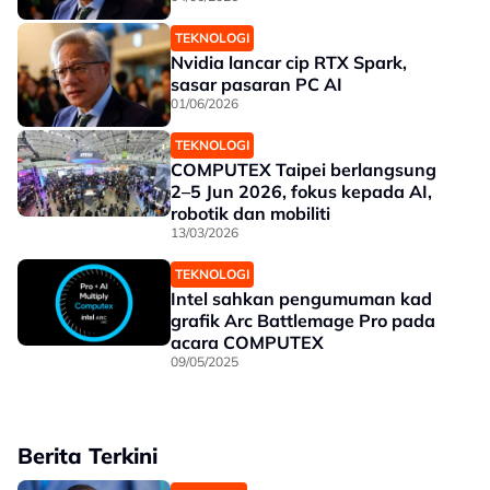
TEKNOLOGI
Nvidia lancar cip RTX Spark,
sasar pasaran PC AI
01/06/2026
TEKNOLOGI
COMPUTEX Taipei berlangsung
2–5 Jun 2026, fokus kepada AI,
robotik dan mobiliti
13/03/2026
TEKNOLOGI
Intel sahkan pengumuman kad
grafik Arc Battlemage Pro pada
acara COMPUTEX
09/05/2025
Berita Terkini