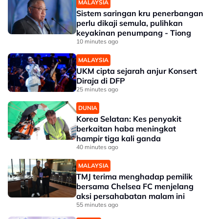
MALAYSIA
Sistem saringan kru penerbangan
perlu dikaji semula, pulihkan
keyakinan penumpang - Tiong
10 minutes ago
MALAYSIA
UKM cipta sejarah anjur Konsert
Diraja di DFP
25 minutes ago
DUNIA
Korea Selatan: Kes penyakit
berkaitan haba meningkat
hampir tiga kali ganda
40 minutes ago
MALAYSIA
TMJ terima menghadap pemilik
bersama Chelsea FC menjelang
aksi persahabatan malam ini
55 minutes ago