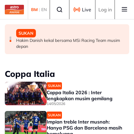
Skip to main content
Select language
Live
Log in
BM
|
EN
SUKAN
DUNIA
SUKAN
Aliff Rakib hadiah rumah RM1 juta kepada ibu bapa
Syarikat Minyak Nasional Abu Dhabi terkena serangan
Hakim Danish kekal bersama MSi Racing Team musim
peluru berpandu di Selat Hormuz
depan
Coppa Italia
SUKAN
Coppa Italia 2026 : Inter
lengkapkan musim gemilang
14/05/2026
SUKAN
Impian treble Inter musnah:
Hanya PSG dan Barcelona masih
berpeluang