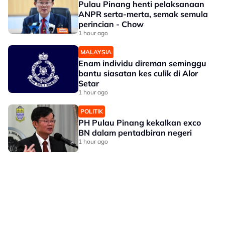
Pulau Pinang henti pelaksanaan
ANPR serta-merta, semak semula
perincian - Chow
1 hour ago
MALAYSIA
Enam individu direman seminggu
bantu siasatan kes culik di Alor
Setar
1 hour ago
POLITIK
PH Pulau Pinang kekalkan exco
BN dalam pentadbiran negeri
1 hour ago