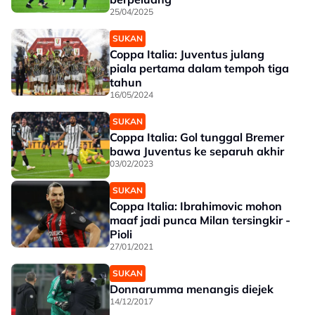
25/04/2025
SUKAN
Coppa Italia: Juventus julang
piala pertama dalam tempoh tiga
tahun
16/05/2024
SUKAN
Coppa Italia: Gol tunggal Bremer
bawa Juventus ke separuh akhir
03/02/2023
SUKAN
Coppa Italia: Ibrahimovic mohon
maaf jadi punca Milan tersingkir -
Pioli
27/01/2021
SUKAN
Donnarumma menangis diejek
14/12/2017