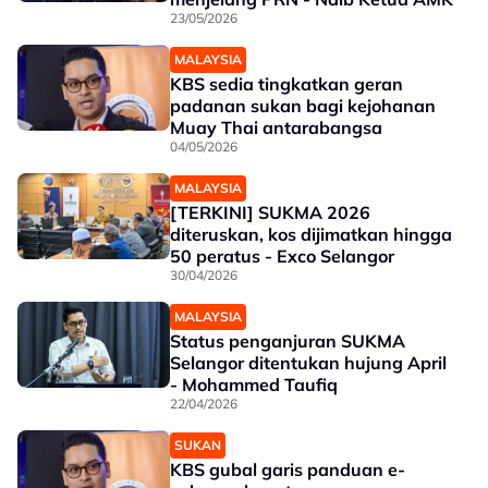
23/05/2026
MALAYSIA
KBS sedia tingkatkan geran
padanan sukan bagi kejohanan
Muay Thai antarabangsa
04/05/2026
MALAYSIA
[TERKINI] SUKMA 2026
diteruskan, kos dijimatkan hingga
50 peratus - Exco Selangor
30/04/2026
MALAYSIA
Status penganjuran SUKMA
Selangor ditentukan hujung April
- Mohammed Taufiq
22/04/2026
SUKAN
KBS gubal garis panduan e-