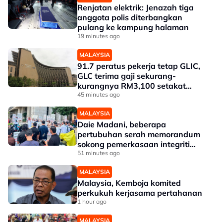
Renjatan elektrik: Jenazah tiga
anggota polis diterbangkan
pulang ke kampung halaman
19 minutes ago
MALAYSIA
91.7 peratus pekerja tetap GLIC,
GLC terima gaji sekurang-
kurangnya RM3,100 setakat
akhir 2025
45 minutes ago
MALAYSIA
Daie Madani, beberapa
pertubuhan serah memorandum
sokong pemerkasaan integriti
Tabung Haji
51 minutes ago
MALAYSIA
Malaysia, Kemboja komited
perkukuh kerjasama pertahanan
1 hour ago
MALAYSIA