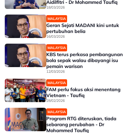
Aidilfitri - Dr Mohammed Taufiq
18/03/2026
MALAYSIA
Geran Sejati MADANI kini untuk
pertubuhan belia
16/03/2026
MALAYSIA
KBS terus perkasa pembangunan
bola sepak walau dibayangi isu
pemain warisan
12/03/2026
MALAYSIA
FAM perlu fokus aksi menentang
Vietnam - Taufiq
28/02/2026
MALAYSIA
Program RTG diteruskan, tiada
sebarang perubahan - Dr
Mohammed Taufiq