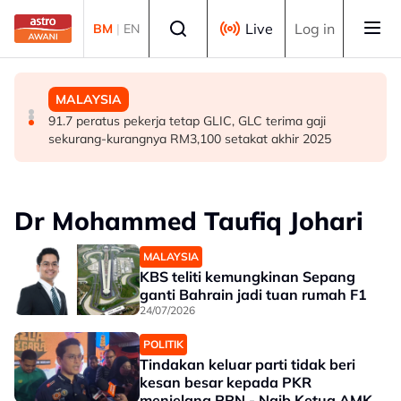
Skip to main content
Select language
Live
Log in
BM
|
EN
MALAYSIA
MALAYSIA
MALAYSIA
RS-2: PBT perlu kekal skor 95 peratus, pastikan
Renjatan elektrik: Jenazah tiga anggota polis
91.7 peratus pekerja tetap GLIC, GLC terima gaji
perkhidmatan terbaik kepada rakyat - Amirudin
diterbangkan pulang ke kampung halaman
sekurang-kurangnya RM3,100 setakat akhir 2025
Dr Mohammed Taufiq Johari
MALAYSIA
KBS teliti kemungkinan Sepang
ganti Bahrain jadi tuan rumah F1
24/07/2026
POLITIK
Tindakan keluar parti tidak beri
kesan besar kepada PKR
menjelang PRN - Naib Ketua AMK