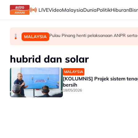
Skip to main content
LIVE
Video
Malaysia
Dunia
Politik
Hiburan
Bis
Syarikat Minyak Nasional Abu Dhabi terkena ser
Hakim Danish kekal bersama MSi Racing Team 
Pulau Pinang henti pelaksanaan ANPR serta
DUNIA
SUKAN
MALAYSIA
hubrid dan solar
MALAYSIA
[KOLUMNIS] Projek sistem ten
bersih
18/05/2026