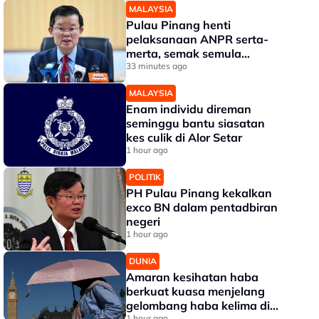
MALAYSIA
Pulau Pinang henti
pelaksanaan ANPR serta-
merta, semak semula
perincian - Chow
33 minutes ago
MALAYSIA
Enam individu direman
seminggu bantu siasatan
kes culik di Alor Setar
1 hour ago
POLITIK
PH Pulau Pinang kekalkan
exco BN dalam pentadbiran
negeri
1 hour ago
DUNIA
Amaran kesihatan haba
berkuat kuasa menjelang
gelombang haba kelima di
1 hour ago