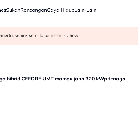
nes
Sukan
Rancangan
Gaya Hidup
Lain-Lain
angan peluru berpandu di Selat Hormuz
musim depan
-merta, semak semula perincian - Chow
aga hibrid CEFORE UMT mampu jana 320 kWp tenaga