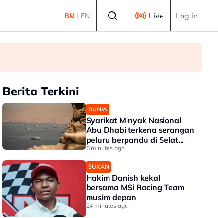
Select language
Live
Log in
BM
|
EN
Berita Terkini
DUNIA
Syarikat Minyak Nasional
Abu Dhabi terkena serangan
peluru berpandu di Selat
Hormuz
6 minutes ago
SUKAN
Hakim Danish kekal
bersama MSi Racing Team
musim depan
24 minutes ago