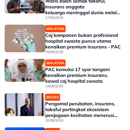
Waris boleh semak takaful,
insurans anggota
keluarga meninggal dunia melalui
Semak Kasih
27/06/2026
MALAYSIA
Caj komponen bukan profesional
hospital swasta punca utama
kenaikan premium insurans - PAC
25/06/2026
MALAYSIA
PAC kemuka 17 syor tangani
kenaikan premium insurans,
kawal caj hospital swasta
24/06/2026
BISNES
Pengamal perubatan, insurans,
takaful pertingkat ekosistem
penjagaan kesihatan menerusi
HPPSC
20/06/2026