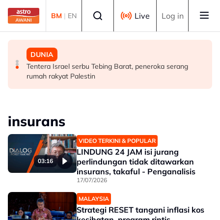
Skip to main content
Select language
Live
Log in
BM
|
EN
MALAYSIA
MALAYSIA
DUNIA
Tindakan AKPS sita kontena bawa muatan ke Israel
AKPS tahan kontena disyaki bawa dagangan untuk
Tentera Israel serbu Tebing Barat, peneroka serang
bukti ketegasan Malaysia - PM Anwar
dieksport ke Israel
rumah rakyat Palestin
insurans
VIDEO TERKINI & POPULAR
LINDUNG 24 JAM isi jurang
perlindungan tidak ditawarkan
03:16
insurans, takaful - Penganalisis
17/07/2026
MALAYSIA
Strategi RESET tangani inflasi kos
kesihatan, program rintis