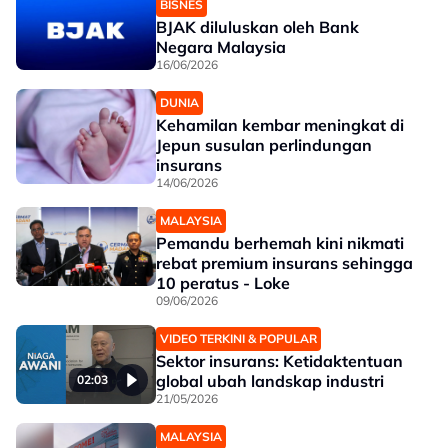
BISNES
BJAK diluluskan oleh Bank
Negara Malaysia
16/06/2026
DUNIA
Kehamilan kembar meningkat di
Jepun susulan perlindungan
insurans
14/06/2026
MALAYSIA
Pemandu berhemah kini nikmati
rebat premium insurans sehingga
10 peratus - Loke
09/06/2026
VIDEO TERKINI & POPULAR
Sektor insurans: Ketidaktentuan
global ubah landskap industri
02:03
21/05/2026
MALAYSIA