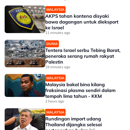
MALAYSIA
AKPS tahan kontena disyaki
bawa dagangan untuk dieksport
ke Israel
11 minutes ago
DUNIA
Tentera Israel serbu Tebing Barat,
peneroka serang rumah rakyat
Palestin
19 minutes ago
MALAYSIA
Malaysia bakal bina kilang
fraksinasi plasma sendiri dalam
tempoh lima tahun - KKM
2 hours ago
MALAYSIA
Rundingan import udang
Thailand dijangka selesai