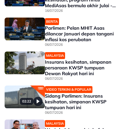
MediAsas bermula akhir Julai -
Liew
16/07/2026
BERITA
Parlimen: Pelan MHIT Asas
dilancar Januari depan tangani
inflasi kos perubatan
06/07/2026
MALAYSIA
Insurans kesihatan, simpanan
persaraan KWSP tumpuan
Dewan Rakyat hari ini
06/07/2026
VIDEO TERKINI & POPULAR
Sidang Parlimen: Insurans
kesihatan, simpanan KWSP
02:22
tumpuan hari ini
06/07/2026
MALAYSIA