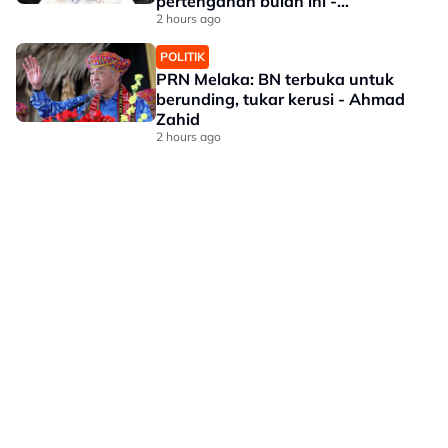
pertengahan bulan ini -
Mohamad
2 hours ago
POLITIK
PRN Melaka: BN terbuka untuk
berunding, tukar kerusi - Ahmad
Zahid
2 hours ago