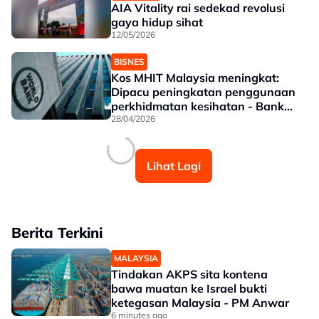
AIA Vitality rai sedekad revolusi
gaya hidup sihat
12/05/2026
BISNES
Kos MHIT Malaysia meningkat:
Dipacu peningkatan penggunaan
perkhidmatan kesihatan - Bank
Dunia
28/04/2026
Lihat Lagi
Berita Terkini
MALAYSIA
Tindakan AKPS sita kontena
bawa muatan ke Israel bukti
ketegasan Malaysia - PM Anwar
6 minutes ago