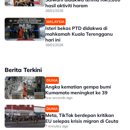
hasil aktiviti haram
26/01/2026
MALAYSIA
Isteri bekas PTD didakwa di
mahkamah Kuala Terengganu
hari ini
26/01/2026
Berita Terkini
DUNIA
Angka kematian gempa bumi
Kumamoto meningkat ke 39
few seconds ago
DUNIA
Meta, TikTok berdepan kritikan
EU selepas krisis migran di Ceuta
7 minutes ago