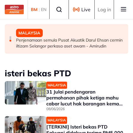
Skip to main content
Select language
Live
Log in
BM
|
EN
DUNIA
DUNIA
MALAYSIA
Angka kematian gempa bumi Kumamoto meningkat ke
Meta, TikTok berdepan kritikan EU selepas krisis migran
Penjenamaan semula Pusat Akuatik Darul Ehsan cermin
39
di Ceuta
iltizam Selangor perkasa aset awam - Amirudin
isteri bekas PTD
MALAYSIA
31 Julai pendengaran
permohonan pihak ketiga mahu
cabar lucut hak barangan kemas
isteri bekas PTD
08/06/2026
MALAYSIA
[TERKINI] Isteri bekas PTD
Salwani didakwa terima RM5,000