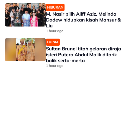
HIBURAN
M. Nasir pilih Aliff Aziz, Melinda
Dadew hidupkan kisah Mansur &
Liu
1 hour ago
DUNIA
Sultan Brunei titah gelaran diraja
isteri Putera Abdul Malik ditarik
balik serta-merta
1 hour ago