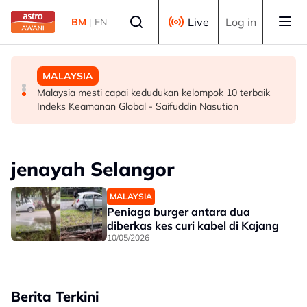
Skip to main content
Select language
Live
Log in
BM
|
EN
MALAYSIA
MALAYSIA
MALAYSIA
Pengalaman Malaysia tangani kepelbagaian agama
Polis Marin rampas 11.45 tan serbuk ketum di Tuaran
Malaysia mesti capai kedudukan kelompok 10 terbaik
tawar pengajaran kepada dunia - Aaron
Indeks Keamanan Global - Saifuddin Nasution
jenayah Selangor
MALAYSIA
Peniaga burger antara dua
diberkas kes curi kabel di Kajang
10/05/2026
Berita Terkini