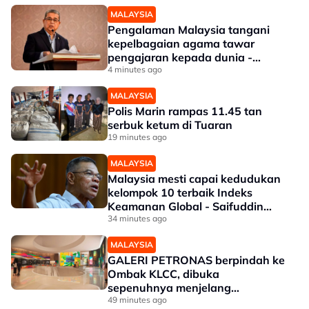
MALAYSIA
Pengalaman Malaysia tangani
kepelbagaian agama tawar
pengajaran kepada dunia -
Aaron
4 minutes ago
MALAYSIA
Polis Marin rampas 11.45 tan
serbuk ketum di Tuaran
19 minutes ago
MALAYSIA
Malaysia mesti capai kedudukan
kelompok 10 terbaik Indeks
Keamanan Global - Saifuddin
Nasution
34 minutes ago
MALAYSIA
GALERI PETRONAS berpindah ke
Ombak KLCC, dibuka
sepenuhnya menjelang
penghujung 2027
49 minutes ago