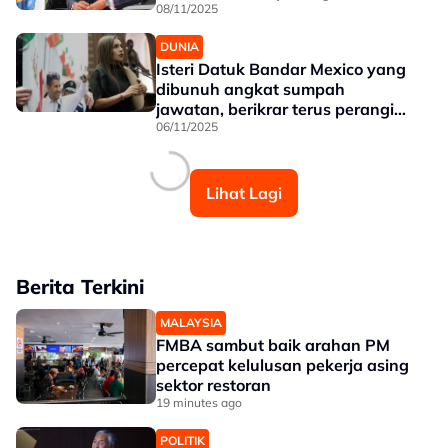
dadah
08/11/2025
DUNIA
Isteri Datuk Bandar Mexico yang
dibunuh angkat sumpah
jawatan, berikrar terus perangi
kartel
06/11/2025
Lihat Lagi
Berita Terkini
MALAYSIA
FMBA sambut baik arahan PM
percepat kelulusan pekerja asing
sektor restoran
19 minutes ago
POLITIK