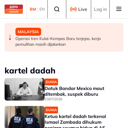
Skip to main content
Select language
Live
Log in
BM
|
EN
MALAYSIA
POLITIK
MALAYSIA
FMBA sambut baik arahan PM percepat kelulusan
'Siapa akan pergi, siapa diperintah pergi? Tunggu dan
Operasi tren Kulai–Kempas Baru terjejas, kerja
pekerja asing sektor restoran
lihat'- Zahid
pemulihan masih dijalankan
kartel dadah
DUNIA
Datuk Bandar Mexico maut
ditembak, suspek diburu
23/07/2026
DUNIA
Ketua kartel dadah terkenal
Ismael Zambada dihukum
penjara seumur hidup di AS