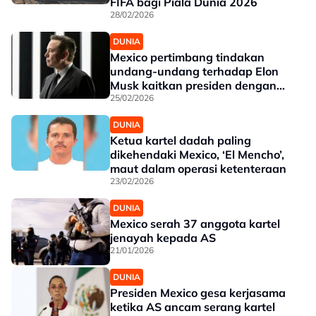
FIFA bagi Piala Dunia 2026
28/02/2026
DUNIA
Mexico pertimbang tindakan
undang-undang terhadap Elon
Musk kaitkan presiden dengan
kartel dadah
25/02/2026
DUNIA
Ketua kartel dadah paling
dikehendaki Mexico, ‘El Mencho’,
maut dalam operasi ketenteraan
23/02/2026
DUNIA
Mexico serah 37 anggota kartel
jenayah kepada AS
21/01/2026
DUNIA
Presiden Mexico gesa kerjasama
ketika AS ancam serang kartel