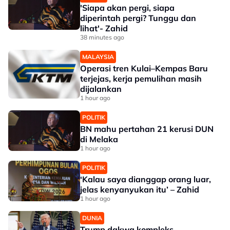
'Siapa akan pergi, siapa
diperintah pergi? Tunggu dan
lihat'- Zahid
38 minutes ago
MALAYSIA
Operasi tren Kulai–Kempas Baru
terjejas, kerja pemulihan masih
dijalankan
1 hour ago
POLITIK
BN mahu pertahan 21 kerusi DUN
di Melaka
1 hour ago
POLITIK
‘Kalau saya dianggap orang luar,
jelas kenyanyukan itu’ – Zahid
1 hour ago
DUNIA
Trump dakwa kompleks