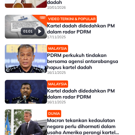
dadah
10/01/2026
VIDEO TERKINI & POPULAR
Kartel dadah didedahkan PM
dalam radar PDRM
01:01
17/11/2025
MALAYSIA
PDRM perkukuh tindakan
bersama agensi antarabangsa
hapus kartel dadah
16/11/2025
MALAYSIA
Kartel dadah didedahkan PM
dalam radar PDRM
16/11/2025
DUNIA
Macron tekankan kedaulatan
negara perlu dihormati dalam
usaha Amerika perangi kartel