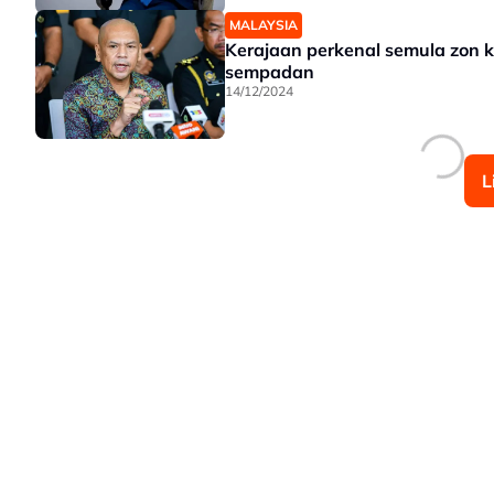
MALAYSIA
Kerajaan perkenal semula zon k
sempadan
14/12/2024
L