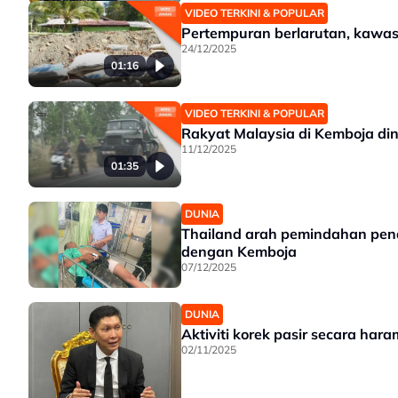
VIDEO TERKINI & POPULAR
Pertempuran berlarutan, kawa
24/12/2025
01:16
VIDEO TERKINI & POPULAR
Rakyat Malaysia di Kemboja d
11/12/2025
01:35
DUNIA
Thailand arah pemindahan pen
dengan Kemboja
07/12/2025
DUNIA
Aktiviti korek pasir secara har
02/11/2025