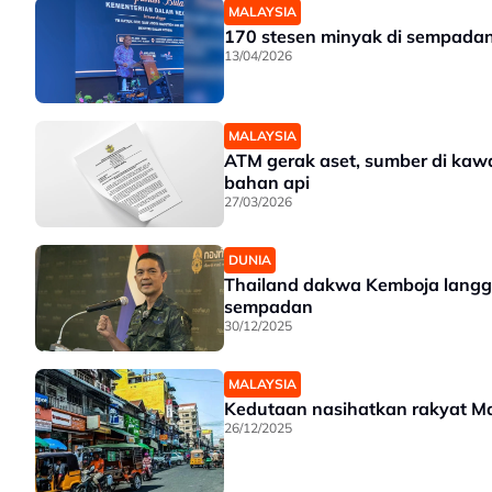
MALAYSIA
170 stesen minyak di sempadan
13/04/2026
MALAYSIA
ATM gerak aset, sumber di ka
bahan api
27/03/2026
DUNIA
Thailand dakwa Kemboja langga
sempadan
30/12/2025
MALAYSIA
Kedutaan nasihatkan rakyat M
26/12/2025