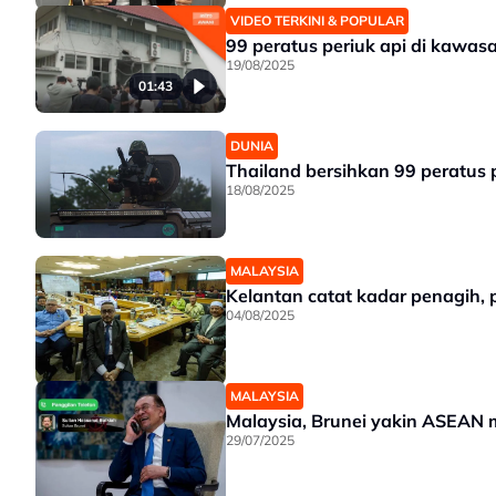
VIDEO TERKINI & POPULAR
99 peratus periuk api di kawa
19/08/2025
01:43
DUNIA
Thailand bersihkan 99 peratus
18/08/2025
MALAYSIA
Kelantan catat kadar penagih, 
04/08/2025
MALAYSIA
Malaysia, Brunei yakin ASEAN
29/07/2025