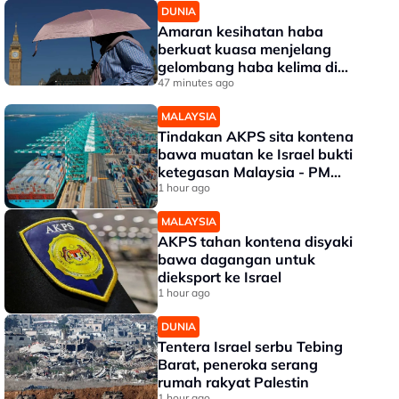
DUNIA
Amaran kesihatan haba
berkuat kuasa menjelang
gelombang haba kelima di
UK
47 minutes ago
MALAYSIA
Tindakan AKPS sita kontena
bawa muatan ke Israel bukti
ketegasan Malaysia - PM
Anwar
1 hour ago
MALAYSIA
AKPS tahan kontena disyaki
bawa dagangan untuk
dieksport ke Israel
1 hour ago
DUNIA
Tentera Israel serbu Tebing
Barat, peneroka serang
rumah rakyat Palestin
1 hour ago