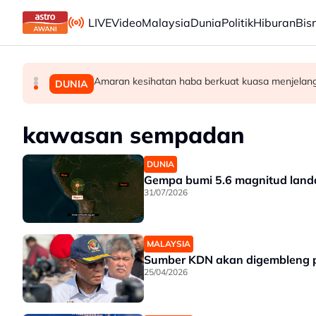
Skip to main content
LIVE
Video
Malaysia
Dunia
Politik
Hiburan
Bis
Amaran kesihatan haba berkuat kuasa menjelan
PH Pulau Pinang kekalkan exco BN dalam penta
Enam individu direman seminggu bantu siasata
MALAYSIA
POLITIK
DUNIA
kawasan sempadan
DUNIA
Gempa bumi 5.6 magnitud land
31/07/2026
MALAYSIA
Sumber KDN akan digembleng p
25/04/2026