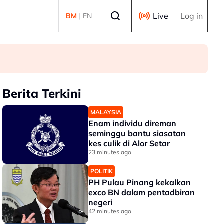
Select language
Live
Log in
BM
|
EN
Berita Terkini
MALAYSIA
Enam individu direman
seminggu bantu siasatan
kes culik di Alor Setar
23 minutes ago
POLITIK
PH Pulau Pinang kekalkan
exco BN dalam pentadbiran
negeri
42 minutes ago