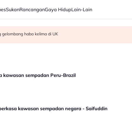
nes
Sukan
Rancangan
Gaya Hidup
Lain-Lain
g gelombang haba kelima di UK
dbiran negeri
n kes culik di Alor Setar
a kawasan sempadan Peru-Brazil
erkasa kawasan sempadan negara - Saifuddin