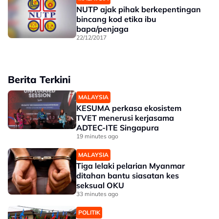
NUTP ajak pihak berkepentingan
bincang kod etika ibu
bapa/penjaga
22/12/2017
Berita Terkini
MALAYSIA
KESUMA perkasa ekosistem
TVET menerusi kerjasama
ADTEC-ITE Singapura
19 minutes ago
MALAYSIA
Tiga lelaki pelarian Myanmar
ditahan bantu siasatan kes
seksual OKU
33 minutes ago
POLITIK