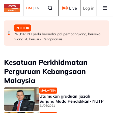
Skip to main content
Select language
Live
Log in
BM
|
EN
MALAYSIA
MALAYSIA
POLITIK
KESUMA perkasa ekosistem TVET menerusi kerjasama
Tiga lelaki pelarian Myanmar ditahan bantu siasatan kes
PRU16: PH perlu bersedia jadi pembangkang, berisiko
ADTEC-ITE Singapura
seksual OKU
hilang 28 kerusi - Penganalisis
Kesatuan Perkhidmatan
Perguruan Kebangsaan
Malaysia
MALAYSIA
Utamakan graduan Ijazah
Sarjana Muda Pendidikan- NUTP
21/06/2021