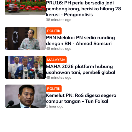
PRU16: PH perlu bersedia jadi
pembangkang, berisiko hilang 28
kerusi - Penganalisis
38 minutes ago
POLITIK
PRN Melaka: PN sedia runding
dengan BN - Ahmad Samsuri
48 minutes ago
MALAYSIA
MAHA 2026 platform hubung
usahawan tani, pembeli global
49 minutes ago
POLITIK
Kemelut PN: RoS digesa segera
campur tangan - Tun Faisal
1 hour ago