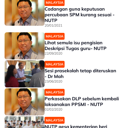
MALAYSIA
Cadangan guna keputusan
percubaan SPM kurang sesuai -
NUTP
20/01/2021
MALAYSIA
Lihat semula isu pengisian
Deskripsi Tugas guru- NUTP
22/09/2020
MALAYSIA
Sesi prasekolah tetap diteruskan
- Dr Mah
23/06/2020
MALAYSIA
Perkasakan DLP sebelum kembali
laksanakan PPSMI - NUTP
02/02/2020
MALAYSIA
NUTP gesa kementerian beri