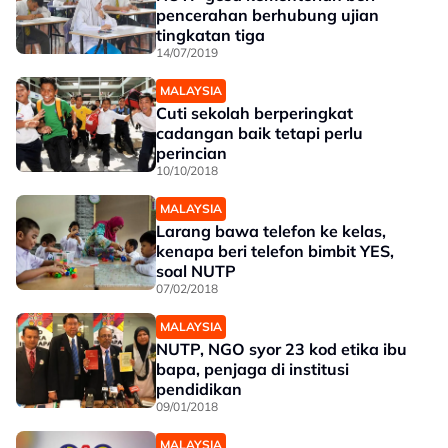
pencerahan berhubung ujian
tingkatan tiga
14/07/2019
MALAYSIA
Cuti sekolah berperingkat
cadangan baik tetapi perlu
perincian
10/10/2018
MALAYSIA
Larang bawa telefon ke kelas,
kenapa beri telefon bimbit YES,
soal NUTP
07/02/2018
MALAYSIA
NUTP, NGO syor 23 kod etika ibu
bapa, penjaga di institusi
pendidikan
09/01/2018
MALAYSIA