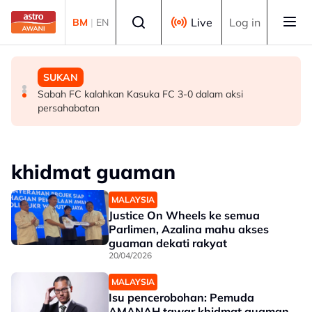
Skip to main content
Select language
Live
Log in
BM
|
EN
MALAYSIA
MALAYSIA
SUKAN
Bersediakah Malaysia menghadapi dekad digital
Lelaki tanpa dokumen ditahan, pukul, ugut gantung adik
Sabah FC kalahkan Kasuka FC 3-0 dalam aksi
seterusnya?
tiri
persahabatan
khidmat guaman
MALAYSIA
Justice On Wheels ke semua
Parlimen, Azalina mahu akses
guaman dekati rakyat
20/04/2026
MALAYSIA
Isu pencerobohan: Pemuda
AMANAH tawar khidmat guaman