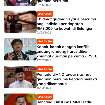
guaman percuma
02:24
27/06/2024
MALAYSIA
Khidmat guaman syarie percuma
bagi individu pendapatan
RM3,000 ke bawah di Selangor
03/08/2022
MALAYSIA
Kanak-kanak dengan konflik
undang-undang harus diberi
khidmat guaman percuma - PSCC
12/02/2022
MALAYSIA
Pemuda UMNO tawar nasihat
guaman percuma kepada mereka
yang dikompaun
15/03/2021
MALAYSIA
Bencana Kim Kim: UMNO sedia