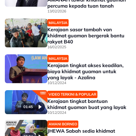
percuma kepada tuan tanah
13/02/2026
MALAYSIA
Kerajaan sasar tambah van
khidmat guaman bergerak bantu
rakyat B40
16/02/2025
MALAYSIA
Kerajaan tingkat akses keadilan,
biaya khidmat guaman untuk
yang layak - Azalina
10/12/2024
VIDEO TERKINI & POPULAR
Kerajaan tingkat bantuan
khidmat guaman buat yang layak
01:45
10/12/2024
AWANI BORNEO
JHEWA Sabah sedia khidmat