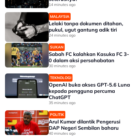
14 minutes ago
MALAYSIA
Lelaki tanpa dokumen ditahan,
pukul, ugut gantung adik tiri
24 minutes ago
SUKAN
Sabah FC kalahkan Kasuka FC 3-
0 dalam aksi persahabatan
30 minutes ago
TEKNOLOGI
OpenAI buka akses GPT-5.6 Luna
kepada pengguna percuma
ChatGPT
35 minutes ago
POLITIK
Arul Kumar dilantik Pengerusi
DAP Negeri Sembilan baharu
40 minutes ago