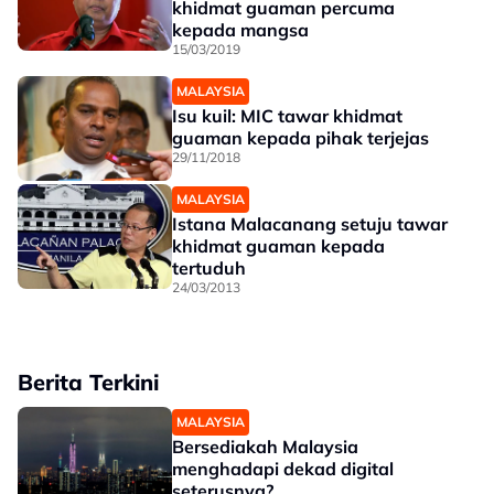
khidmat guaman percuma
kepada mangsa
15/03/2019
MALAYSIA
Isu kuil: MIC tawar khidmat
guaman kepada pihak terjejas
29/11/2018
MALAYSIA
Istana Malacanang setuju tawar
khidmat guaman kepada
tertuduh
24/03/2013
Berita Terkini
MALAYSIA
Bersediakah Malaysia
menghadapi dekad digital
seterusnya?