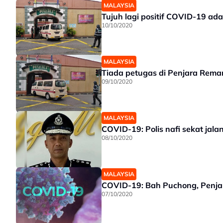
MALAYSIA
Tujuh lagi positif COVID-19 a
10/10/2020
MALAYSIA
Tiada petugas di Penjara Reman
09/10/2020
MALAYSIA
COVID-19: Polis nafi sekat jal
08/10/2020
MALAYSIA
COVID-19: Bah Puchong, Penjar
07/10/2020