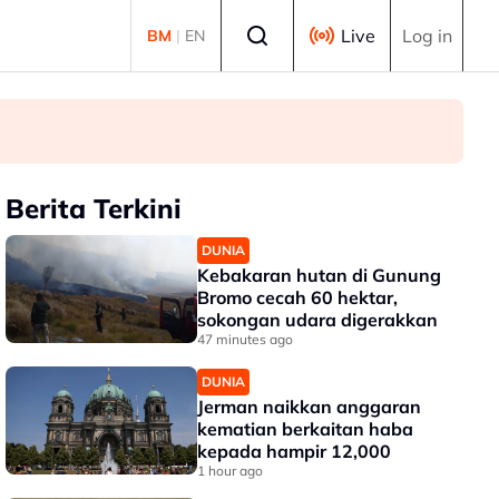
Select language
Live
Log in
BM
|
EN
Berita Terkini
DUNIA
Kebakaran hutan di Gunung
Bromo cecah 60 hektar,
sokongan udara digerakkan
47 minutes ago
DUNIA
Jerman naikkan anggaran
kematian berkaitan haba
kepada hampir 12,000
1 hour ago