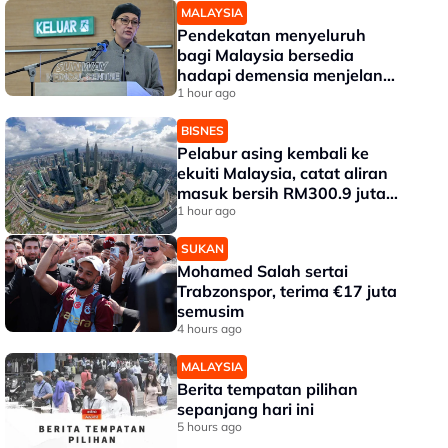
MALAYSIA
Pendekatan menyeluruh
bagi Malaysia bersedia
hadapi demensia menjelang
2030 - Hanifah
1 hour ago
BISNES
Pelabur asing kembali ke
ekuiti Malaysia, catat aliran
masuk bersih RM300.9 juta
pada Julai
1 hour ago
SUKAN
Mohamed Salah sertai
Trabzonspor, terima €17 juta
semusim
4 hours ago
MALAYSIA
Berita tempatan pilihan
sepanjang hari ini
5 hours ago