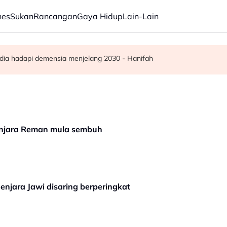
nes
Sukan
Rancangan
Gaya Hidup
Lain-Lain
ar, sokongan udara digerakkan
ba kepada hampir 12,000
dia hadapi demensia menjelang 2030 - Hanifah
enjara Reman mula sembuh
njara Jawi disaring berperingkat