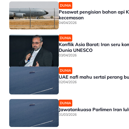
DUNIA
Pesawat pengisian bahan api KC
kecemasan
04/04/2026
DUNIA
Konflik Asia Barat: Iran seru k
Dunia UNESCO
03/04/2026
DUNIA
UAE nafi mahu sertai perang b
02/04/2026
DUNIA
Jawatankuasa Parlimen Iran lul
31/03/2026