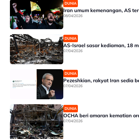
DUNIA
Iran umum kemenangan, AS ter
08/04/2026
DUNIA
AS-Israel sasar kediaman, 18 
07/04/2026
DUNIA
Pezeshkian, rakyat Iran sedia 
07/04/2026
DUNIA
OCHA beri amaran kematian ora
07/04/2026