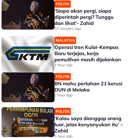
POLITIK
'Siapa akan pergi, siapa
diperintah pergi? Tunggu
dan lihat'- Zahid
57 minutes ago
MALAYSIA
Operasi tren Kulai–Kempas
Baru terjejas, kerja
pemulihan masih dijalankan
1 hour ago
POLITIK
BN mahu pertahan 21 kerusi
DUN di Melaka
1 hour ago
POLITIK
‘Kalau saya dianggap orang
luar, jelas kenyanyukan itu’ –
Zahid
1 hour ago