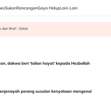
nes
Sukan
Rancangan
Gaya Hidup
Lain-Lain
 dan lihat'- Zahid
engan 'Ibu Doa'
san pekerja asing sektor restoran
an, dakwa beri ‘talian hayat’ kepada Hezbollah
 penjenayah perang susulan kenyataan mengenai