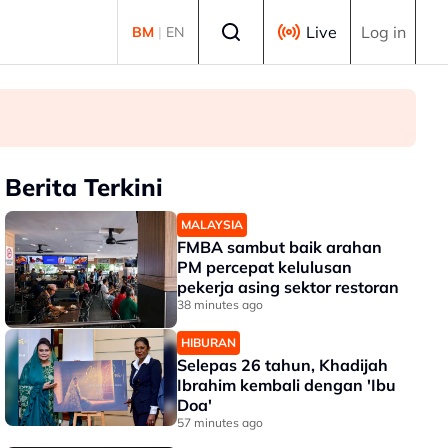
Select language
Live
Log in
BM
|
EN
Berita Terkini
MALAYSIA
FMBA sambut baik arahan
PM percepat kelulusan
pekerja asing sektor restoran
38 minutes ago
HIBURAN
Selepas 26 tahun, Khadijah
Ibrahim kembali dengan 'Ibu
Doa'
57 minutes ago