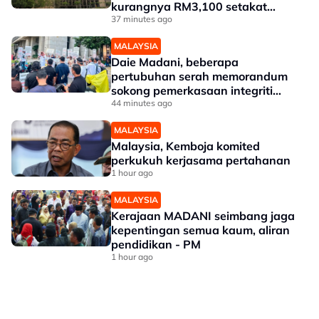
kurangnya RM3,100 setakat
akhir 2025
37 minutes ago
MALAYSIA
Daie Madani, beberapa
pertubuhan serah memorandum
sokong pemerkasaan integriti
Tabung Haji
44 minutes ago
MALAYSIA
Malaysia, Kemboja komited
perkukuh kerjasama pertahanan
1 hour ago
MALAYSIA
Kerajaan MADANI seimbang jaga
kepentingan semua kaum, aliran
pendidikan - PM
1 hour ago