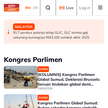
Skip to main content
Select language
Live
Log in
BM
|
EN
MALAYSIA
MALAYSIA
MALAYSIA
RS-2: PBT perlu kekal skor 95 peratus, pastikan
Renjatan elektrik: Jenazah tiga anggota polis
91.7 peratus pekerja tetap GLIC, GLC terima gaji
perkhidmatan terbaik kepada rakyat - Amirudin
diterbangkan pulang ke kampung halaman
sekurang-kurangnya RM3,100 setakat akhir 2025
Kongres Parlimen
DUNIA
[KOLUMNIS] Kongres Parlimen
Global Sumud, Deklarasi Brussels:
Seruan tindakan global demi
Palestin
24/04/2026
DUNIA
Kongres Parlimen Global Sumud:
Bukan sekadar kongres simbolik,