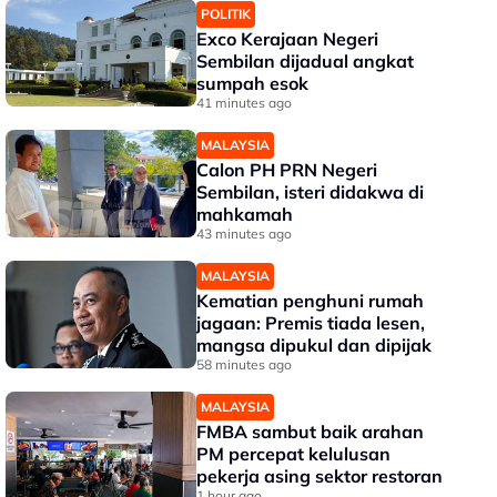
POLITIK
Exco Kerajaan Negeri
Sembilan dijadual angkat
sumpah esok
41 minutes ago
MALAYSIA
Calon PH PRN Negeri
Sembilan, isteri didakwa di
mahkamah
43 minutes ago
MALAYSIA
Kematian penghuni rumah
jagaan: Premis tiada lesen,
mangsa dipukul dan dipijak
58 minutes ago
MALAYSIA
FMBA sambut baik arahan
PM percepat kelulusan
pekerja asing sektor restoran
1 hour ago