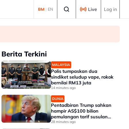
Select language
Live
Log in
BM
|
EN
Berita Terkini
MALAYSIA
Polis tumpaskan dua
sindiket seludup vape, rokok
bernilai RM13 juta
14 minutes ago
DUNIA
Pentadbiran Trump sahkan
hampir AS$100 bilion
pemulangan tarif susulan
keputusan mahkamah
28 minutes ago