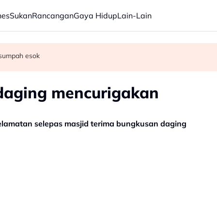
nes
Sukan
Rancangan
Gaya Hidup
Lain-Lain
n pemulangan tarif susulan keputusan mahkamah
 sumpah esok
okok bernilai RM13 juta
daging mencurigakan
selamatan selepas masjid terima bungkusan daging