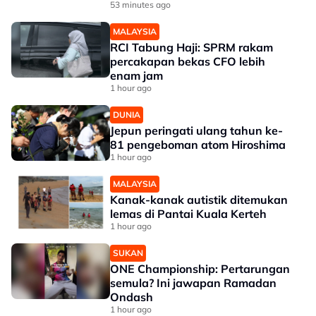
53 minutes ago
MALAYSIA
RCI Tabung Haji: SPRM rakam
percakapan bekas CFO lebih
enam jam
1 hour ago
DUNIA
Jepun peringati ulang tahun ke-
81 pengeboman atom Hiroshima
1 hour ago
MALAYSIA
Kanak-kanak autistik ditemukan
lemas di Pantai Kuala Kerteh
1 hour ago
SUKAN
ONE Championship: Pertarungan
semula? Ini jawapan Ramadan
Ondash
1 hour ago