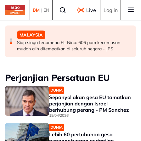
Skip to main content
Select language
Live
Log in
BM
|
EN
MALAYSIA
DUNIA
MALAYSIA
WYF gesa kerajaan haramkan penjualan vape
Situasi Asia Barat tidak berubah selagi bantuan
Siap siaga fenomena EL Nino: 606 pam kecemasan
ketenteran AS kepada Israel diteruskan - Penganalisis
mudah alih ditempatkan di seluruh negara - JPS
Perjanjian Persatuan EU
DUNIA
Sepanyol akan gesa EU tamatkan
perjanjian dengan Israel
berhubung perang - PM Sanchez
19/04/2026
DUNIA
Lebih 60 pertubuhan gesa
penggantungan perjanjian