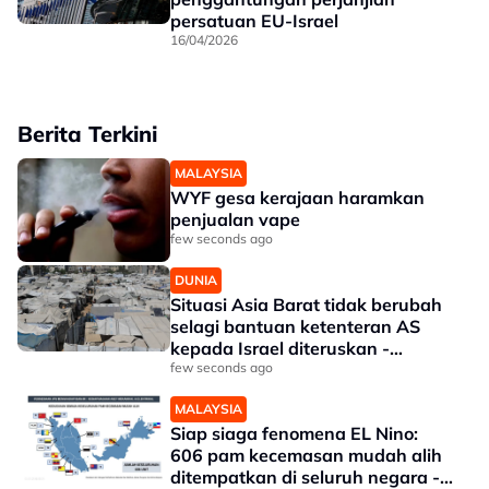
persatuan EU-Israel
16/04/2026
Berita Terkini
MALAYSIA
WYF gesa kerajaan haramkan
penjualan vape
few seconds ago
DUNIA
Situasi Asia Barat tidak berubah
selagi bantuan ketenteran AS
kepada Israel diteruskan -
Penganalisis
few seconds ago
MALAYSIA
Siap siaga fenomena EL Nino:
606 pam kecemasan mudah alih
ditempatkan di seluruh negara -