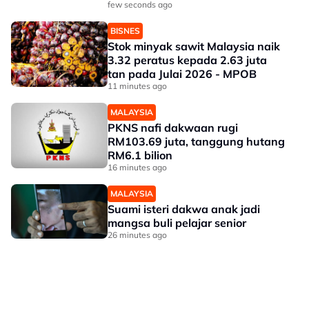
JPS
few seconds ago
BISNES
Stok minyak sawit Malaysia naik
3.32 peratus kepada 2.63 juta
tan pada Julai 2026 - MPOB
11 minutes ago
MALAYSIA
PKNS nafi dakwaan rugi
RM103.69 juta, tanggung hutang
RM6.1 bilion
16 minutes ago
MALAYSIA
Suami isteri dakwa anak jadi
mangsa buli pelajar senior
26 minutes ago