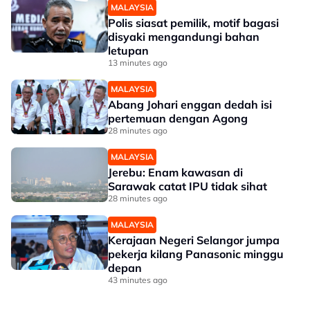
MALAYSIA
Polis siasat pemilik, motif bagasi
disyaki mengandungi bahan
letupan
13 minutes ago
MALAYSIA
Abang Johari enggan dedah isi
pertemuan dengan Agong
28 minutes ago
MALAYSIA
Jerebu: Enam kawasan di
Sarawak catat IPU tidak sihat
28 minutes ago
MALAYSIA
Kerajaan Negeri Selangor jumpa
pekerja kilang Panasonic minggu
depan
43 minutes ago