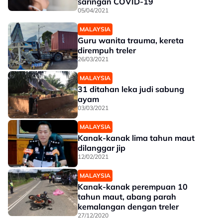
saringan COVID-19
05/04/2021
MALAYSIA
Guru wanita trauma, kereta
dirempuh treler
26/03/2021
MALAYSIA
31 ditahan leka judi sabung
ayam
03/03/2021
MALAYSIA
Kanak-kanak lima tahun maut
dilanggar jip
12/02/2021
MALAYSIA
Kanak-kanak perempuan 10
tahun maut, abang parah
kemalangan dengan treler
27/12/2020