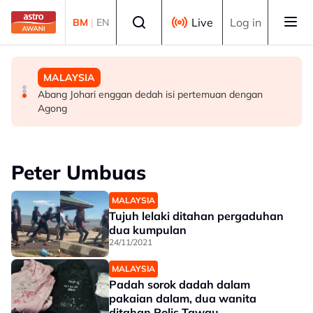
Skip to main content
Select language
Live
Log in
BM
|
EN
MALAYSIA
MALAYSIA
MALAYSIA
Perak teliti bantuan kepada lebih 1,200 pesawah
Polis siasat pemilik, motif bagasi disyaki mengandungi
Abang Johari enggan dedah isi pertemuan dengan
terjejas cuaca panas, bekalan air
bahan letupan
Agong
Peter Umbuas
MALAYSIA
Tujuh lelaki ditahan pergaduhan
dua kumpulan
24/11/2021
MALAYSIA
Padah sorok dadah dalam
pakaian dalam, dua wanita
ditahan Polis Tawau