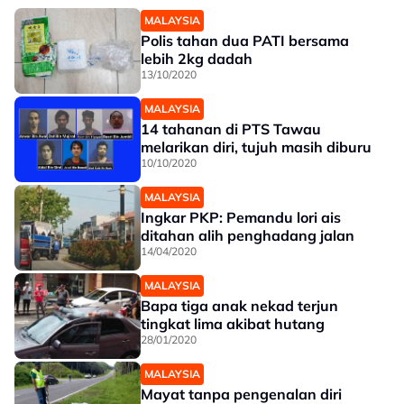
MALAYSIA
Polis tahan dua PATI bersama
lebih 2kg dadah
13/10/2020
MALAYSIA
14 tahanan di PTS Tawau
melarikan diri, tujuh masih diburu
10/10/2020
MALAYSIA
Ingkar PKP: Pemandu lori ais
ditahan alih penghadang jalan
14/04/2020
MALAYSIA
Bapa tiga anak nekad terjun
tingkat lima akibat hutang
28/01/2020
MALAYSIA
Mayat tanpa pengenalan diri