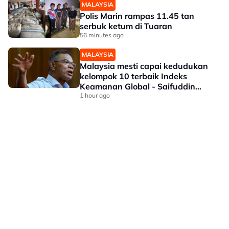
MALAYSIA
Polis Marin rampas 11.45 tan
serbuk ketum di Tuaran
56 minutes ago
MALAYSIA
Malaysia mesti capai kedudukan
kelompok 10 terbaik Indeks
Keamanan Global - Saifuddin
Nasution
1 hour ago