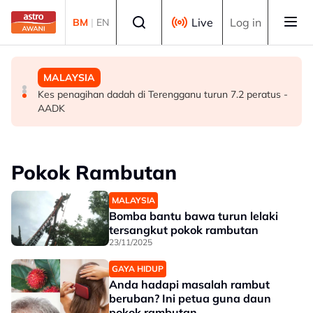
Skip to main content
Select language
Live
Log in
BM
|
EN
MALAYSIA
MALAYSIA
MALAYSIA
Isu dadah juruterbang: AADK sokong tindakan tegas
JSJ gempur kegiatan persundalan warga asing, 59
Kes penagihan dadah di Terengganu turun 7.2 peratus -
MAG, tawar kepakaran pemeriksaan ketat
dicekup
AADK
Pokok Rambutan
MALAYSIA
Bomba bantu bawa turun lelaki
tersangkut pokok rambutan
23/11/2025
GAYA HIDUP
Anda hadapi masalah rambut
beruban? Ini petua guna daun
pokok rambutan