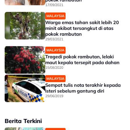
17/09/2021
MALAYSIA
Warga emas tahan sakit lebih 20
minit akibat tersangkut di atas
pokok rambutan
29/03/2021
MALAYSIA
Tragedi pokok rambutan, lelaki
maut kepala tersepit pada dahan
15/08/2020
MALAYSIA
Sempat tulis nota terakhir kepada
isteri sebelum gantung diri
29/06/2019
Berita Terkini