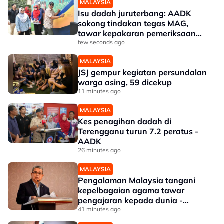
MALAYSIA
Isu dadah juruterbang: AADK
sokong tindakan tegas MAG,
tawar kepakaran pemeriksaan
ketat
few seconds ago
MALAYSIA
JSJ gempur kegiatan persundalan
warga asing, 59 dicekup
11 minutes ago
MALAYSIA
Kes penagihan dadah di
Terengganu turun 7.2 peratus -
AADK
26 minutes ago
MALAYSIA
Pengalaman Malaysia tangani
kepelbagaian agama tawar
pengajaran kepada dunia -
Aaron
41 minutes ago