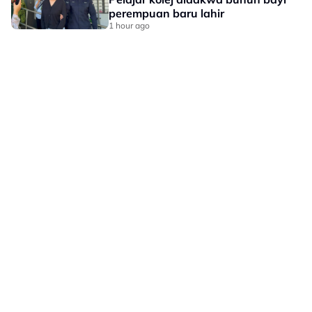
perempuan baru lahir
1 hour ago
LAMAN HIBURAN LAIN
POLISI PRIVASI