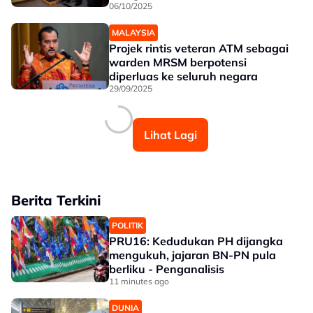
06/10/2025
MALAYSIA
Projek rintis veteran ATM sebagai
warden MRSM berpotensi
diperluas ke seluruh negara
29/09/2025
Lihat Lagi
Berita Terkini
POLITIK
PRU16: Kedudukan PH dijangka
mengukuh, jajaran BN-PN pula
berliku - Penganalisis
11 minutes ago
DUNIA