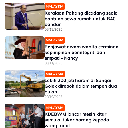
MALAYSIA
Kerajaan Pahang dicadang sedia
bantuan sewa rumah untuk B40
bandar
08/12/2025
MALAYSIA
Penjawat awam wanita cerminan
kepimpinan berintegriti dan
empati - Nancy
09/11/2025
MALAYSIA
Lebih 200 jeti haram di Sungai
Golok diroboh dalam tempoh dua
bulan
28/10/2025
MALAYSIA
KDEBWM lancar mesin kitar
semula, tukar barang kepada
wang tunai