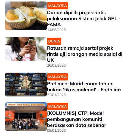
MALAYSIA
Durian dipilih projek rintis
pelaksanaan Sistem Jejak GPL -
FAMA
14/06/2026
DUNIA
Ratusan remaja sertai projek
rintis uji larangan media sosial di
UK
26/03/2026
MALAYSIA
Parlimen: Murid enam tahun
bukan 'tikus makmal' - Fadhlina
22/01/2026
MALAYSIA
[KOLUMNIS] CTP: Model
pembangunan komuniti
berasaskan data sebenar
08/01/2026