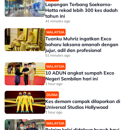
Lapangan Terbang Soekarno-
Hatta rekod lebih 300 kes dadah
tahun ini
41 minutes ago
MALAYSIA
Tuanku Muhriz ingatkan Exco
baharu laksana amanah dengan
jujur, adil dan profesional
51 minutes ago
MALAYSIA
10 ADUN angkat sumpah Exco
Negeri Sembilan hari ini
1 hour ago
DUNIA
Kes demam campak dilaporkan di
Universal Studios Hollywood
1 hour ago
MALAYSIA
Pelajar kolej didakwa bunuh bayi