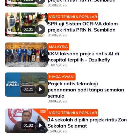
01/08/2026
VIDEO TERKINI & POPULAR
SPR uji Sistem OCR-VA dalam
projek rintis PRN N. Sembilan
02:01
01/08/2026
MALAYSIA
KKM laksana projek rintis AI di
hospital terpilih - Dzulkefly
13/07/2026
NIAGA AWANI
Projek rintis teknologi
penanaman padi tanpa semaian
02:21
semula
30/06/2026
VIDEO TERKINI & POPULAR
14 sekolah dipilih projek rintis Zon
Sekolah Selamat
01:32
15/06/2026