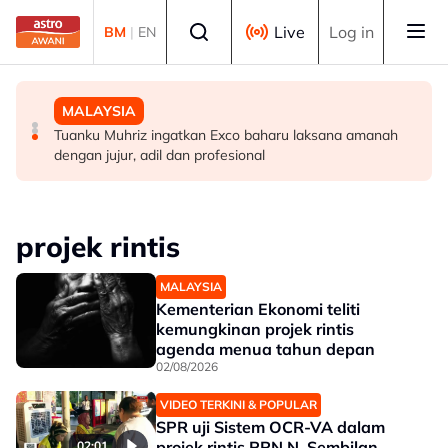
Skip to main content
Select language
Live
Log in
BM
|
EN
POLITIK
DUNIA
MALAYSIA
PRU16: Kedudukan PH dijangka mengukuh, jajaran BN-
Lapangan Terbang Soekarno-Hatta rekod lebih 300 kes
Tuanku Muhriz ingatkan Exco baharu laksana amanah
PN pula berliku - Penganalisis
dadah tahun ini
dengan jujur, adil dan profesional
projek rintis
MALAYSIA
Kementerian Ekonomi teliti
kemungkinan projek rintis
agenda menua tahun depan
02/08/2026
VIDEO TERKINI & POPULAR
SPR uji Sistem OCR-VA dalam
projek rintis PRN N. Sembilan
02:01