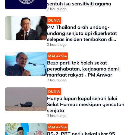
sentuh isu sensitiviti agama
2 hours ago
DUNIA
PM Thailand arah undang-
undang senjata api diperketat
selepas insiden tembakan di
sekolah
2 hours ago
MALAYSIA
Beza parti tak boleh sekat
persahabatan, kerjasama demi
manfaat rakyat - PM Anwar
2 hours ago
DUNIA
Hanya lapan kapal sehari lalui
Selat Hormuz meskipun gencatan
senjata
3 hours ago
MALAYSIA
RS-2: PBT perlu kekal skor 95