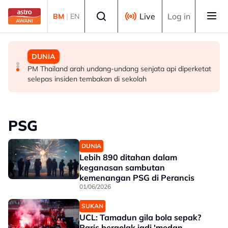
Skip to main content
Select language
Live
Log in
BM
|
EN
MALAYSIA
MALAYSIA
DUNIA
Berita tempatan pilihan sepanjang hari ini
Pengacara, ahli perniagaan ditahan bantu siasatan
PM Thailand arah undang-undang senjata api diperketat
audio siar sentuh isu sensitiviti agama
selepas insiden tembakan di sekolah
PSG
DUNIA
Lebih 890 ditahan dalam
keganasan sambutan
kemenangan PSG di Perancis
01/06/2026
SUKAN
UCL: Tamadun gila bola sepak?
Paris bergolak jadi 'medan