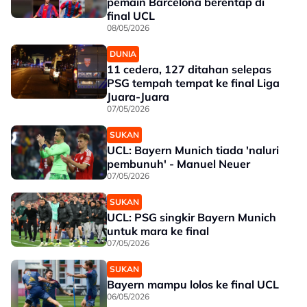
pemain Barcelona berentap di
final UCL
08/05/2026
DUNIA
11 cedera, 127 ditahan selepas
PSG tempah tempat ke final Liga
Juara-Juara
07/05/2026
SUKAN
UCL: Bayern Munich tiada 'naluri
pembunuh' - Manuel Neuer
07/05/2026
SUKAN
UCL: PSG singkir Bayern Munich
untuk mara ke final
07/05/2026
SUKAN
Bayern mampu lolos ke final UCL
06/05/2026