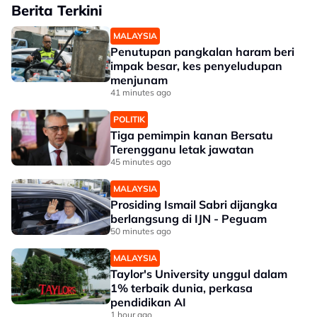
Berita Terkini
MALAYSIA
Penutupan pangkalan haram beri
impak besar, kes penyeludupan
menjunam
41 minutes ago
POLITIK
Tiga pemimpin kanan Bersatu
Terengganu letak jawatan
45 minutes ago
MALAYSIA
Prosiding Ismail Sabri dijangka
berlangsung di IJN - Peguam
50 minutes ago
MALAYSIA
Taylor's University unggul dalam
1% terbaik dunia, perkasa
pendidikan AI
1 hour ago