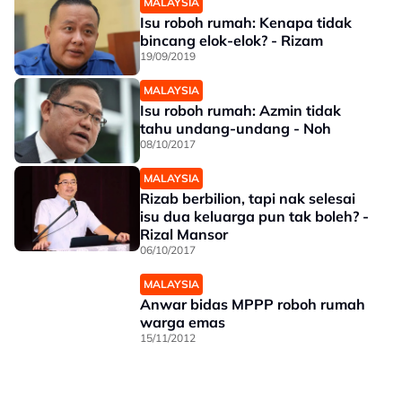
MALAYSIA
Isu roboh rumah: Kenapa tidak
bincang elok-elok? - Rizam
19/09/2019
MALAYSIA
Isu roboh rumah: Azmin tidak
tahu undang-undang - Noh
08/10/2017
MALAYSIA
Rizab berbilion, tapi nak selesai
isu dua keluarga pun tak boleh? -
Rizal Mansor
06/10/2017
MALAYSIA
Anwar bidas MPPP roboh rumah
warga emas
15/11/2012