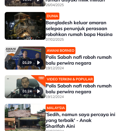
26/04/2025
DUNIA
Bangladesh keluar amaran
selepas penunjuk perasaan
robohkan rumah bapa Hasina
07/02/2025
AWANI BORNEO
Polis Sabah nafi roboh rumah
balu perwira negara
01:29
19/12/2024
VIDEO TERKINI & POPULAR
Polis Sabah nafi roboh rumah
balu perwira negara
01:24
19/12/2024
MALAYSIA
'Sedih, namun saya percaya ini
yang terbaik' - Anak
Sharifah Aini