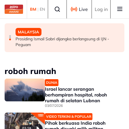
Skip to main content
Select language
Live
Log in
BM
|
EN
MALAYSIA
POLITIK
MALAYSIA
Penutupan pangkalan haram beri impak besar, kes
Tiga pemimpin kanan Bersatu Terengganu letak jawatan
Prosiding Ismail Sabri dijangka berlangsung di IJN -
penyeludupan menjunam
Peguam
roboh rumah
DUNIA
Israel lancar serangan
berhampiran hospital, roboh
rumah di selatan Lubnan
03/07/2026
VIDEO TERKINI & POPULAR
Pihak berkuasa India roboh
rumah disyaki milik militan
01:18