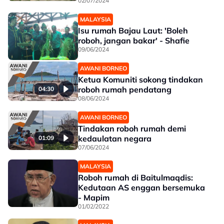
02/07/2024
MALAYSIA
Isu rumah Bajau Laut: 'Boleh
roboh, jangan bakar' - Shafie
09/06/2024
AWANI BORNEO
Ketua Komuniti sokong tindakan
roboh rumah pendatang
04:30
08/06/2024
AWANI BORNEO
Tindakan roboh rumah demi
kedaulatan negara
01:09
07/06/2024
MALAYSIA
Roboh rumah di Baitulmaqdis:
Kedutaan AS enggan bersemuka
- Mapim
01/02/2022