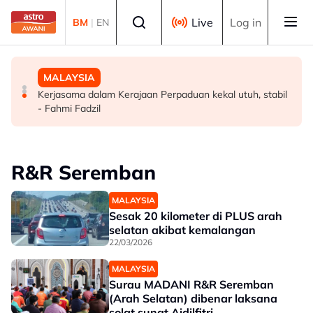
Skip to main content
Select language
Live
Log in
BM
|
EN
POLITIK
DUNIA
MALAYSIA
'Rafizi hipokrit, masuk PRN Melaka bantu UMNO pecah
UNESCO sahkan Beijing sebagai "Ibu Kota Seni Bina
Kerjasama dalam Kerajaan Perpaduan kekal utuh, stabil
undi PH' - AMK
Dunia" 2029
- Fahmi Fadzil
R&R Seremban
MALAYSIA
Sesak 20 kilometer di PLUS arah
selatan akibat kemalangan
22/03/2026
MALAYSIA
Surau MADANI R&R Seremban
(Arah Selatan) dibenar laksana
solat sunat Aidilfitri