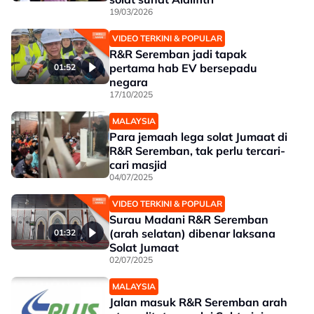
19/03/2026
VIDEO TERKINI & POPULAR
R&R Seremban jadi tapak
pertama hab EV bersepadu
01:52
negara
17/10/2025
MALAYSIA
Para jemaah lega solat Jumaat di
R&R Seremban, tak perlu tercari-
cari masjid
04/07/2025
VIDEO TERKINI & POPULAR
Surau Madani R&R Seremban
(arah selatan) dibenar laksana
01:32
Solat Jumaat
02/07/2025
MALAYSIA
Jalan masuk R&R Seremban arah