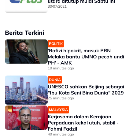
utara ditutup mulai Sabtu ini
30/07/2021
Berita Terkini
POLITIK
'Rafizi hipokrit, masuk PRN
Melaka bantu UMNO pecah undi
PH' - AMK
10 minutes ago
DUNIA
UNESCO sahkan Beijing sebagai
"Ibu Kota Seni Bina Dunia" 2029
25 minutes ago
MALAYSIA
Kerjasama dalam Kerajaan
Perpaduan kekal utuh, stabil -
Fahmi Fadzil
40 minutes ago