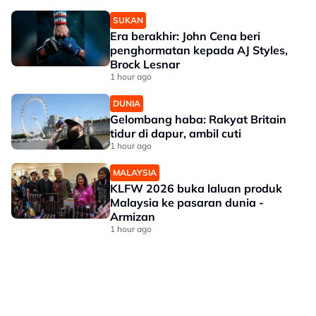
SUKAN
Era berakhir: John Cena beri
penghormatan kepada AJ Styles,
Brock Lesnar
1 hour ago
DUNIA
Gelombang haba: Rakyat Britain
tidur di dapur, ambil cuti
1 hour ago
MALAYSIA
KLFW 2026 buka laluan produk
Malaysia ke pasaran dunia -
Armizan
1 hour ago