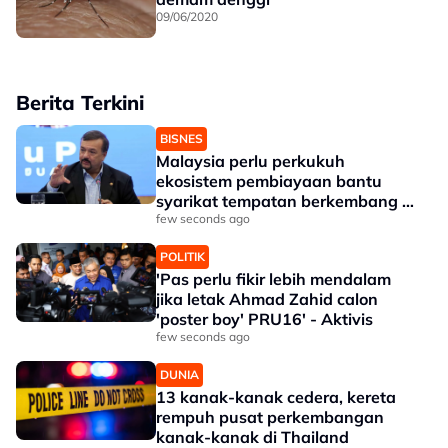
09/06/2020
Berita Terkini
BISNES
Malaysia perlu perkukuh
ekosistem pembiayaan bantu
syarikat tempatan berkembang --
Amir Hamzah
few seconds ago
POLITIK
'Pas perlu fikir lebih mendalam
jika letak Ahmad Zahid calon
'poster boy' PRU16' - Aktivis
few seconds ago
DUNIA
13 kanak-kanak cedera, kereta
rempuh pusat perkembangan
kanak-kanak di Thailand