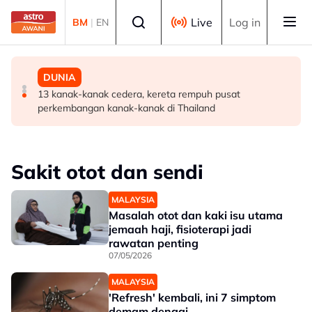
Skip to main content
Select language
Live
Log in
BM
|
EN
BISNES
POLITIK
DUNIA
Malaysia perlu perkukuh ekosistem pembiayaan bantu
'Pas perlu fikir lebih mendalam jika letak Ahmad Zahid
13 kanak-kanak cedera, kereta rempuh pusat
syarikat tempatan berkembang -- Amir Hamzah
calon 'poster boy' PRU16' - Aktivis
perkembangan kanak-kanak di Thailand
Sakit otot dan sendi
MALAYSIA
Masalah otot dan kaki isu utama
jemaah haji, fisioterapi jadi
rawatan penting
07/05/2026
MALAYSIA
'Refresh' kembali, ini 7 simptom
demam denggi