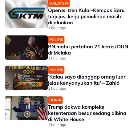
MALAYSIA
Operasi tren Kulai–Kempas Baru
terjejas, kerja pemulihan masih
dijalankan
1 hour ago
POLITIK
BN mahu pertahan 21 kerusi DUN
di Melaka
1 hour ago
POLITIK
‘Kalau saya dianggap orang luar,
jelas kenyanyukan itu’ – Zahid
1 hour ago
DUNIA
Trump dakwa kompleks
ketenteraan besar sedang dibina
di White House
1 hour ago