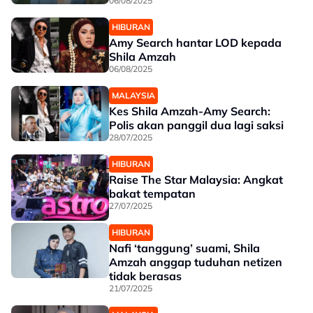
06/08/2025
HIBURAN
Amy Search hantar LOD kepada
Shila Amzah
06/08/2025
MALAYSIA
Kes Shila Amzah-Amy Search:
Polis akan panggil dua lagi saksi
28/07/2025
HIBURAN
Raise The Star Malaysia: Angkat
bakat tempatan
27/07/2025
HIBURAN
Nafi ‘tanggung’ suami, Shila
Amzah anggap tuduhan netizen
tidak berasas
21/07/2025