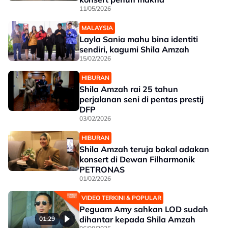
11/05/2026
MALAYSIA
Layla Sania mahu bina identiti
sendiri, kagumi Shila Amzah
15/02/2026
HIBURAN
Shila Amzah rai 25 tahun
perjalanan seni di pentas prestij
DFP
03/02/2026
HIBURAN
Shila Amzah teruja bakal adakan
konsert di Dewan Filharmonik
PETRONAS
01/02/2026
VIDEO TERKINI & POPULAR
Peguam Amy sahkan LOD sudah
dihantar kepada Shila Amzah
01:29