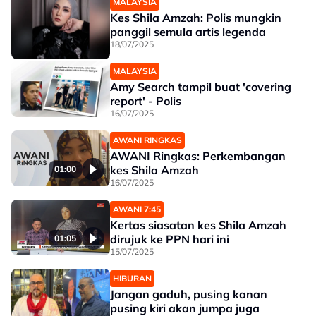
MALAYSIA
Kes Shila Amzah: Polis mungkin
panggil semula artis legenda
18/07/2025
MALAYSIA
Amy Search tampil buat 'covering
report' - Polis
16/07/2025
AWANI RINGKAS
AWANI Ringkas: Perkembangan
kes Shila Amzah
01:00
16/07/2025
AWANI 7:45
Kertas siasatan kes Shila Amzah
dirujuk ke PPN hari ini
01:05
15/07/2025
HIBURAN
Jangan gaduh, pusing kanan
pusing kiri akan jumpa juga