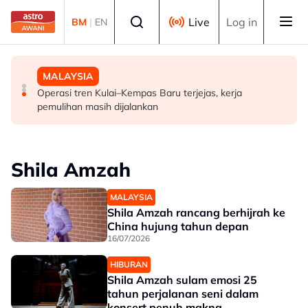
Skip to main content
Select language
Live
Log in
BM
|
EN
MALAYSIA
POLITIK
MALAYSIA
FMBA sambut baik arahan PM percepat kelulusan
'Siapa akan pergi, siapa diperintah pergi? Tunggu dan
Operasi tren Kulai–Kempas Baru terjejas, kerja
pekerja asing sektor restoran
lihat'- Zahid
pemulihan masih dijalankan
Shila Amzah
MALAYSIA
Shila Amzah rancang berhijrah ke
China hujung tahun depan
16/07/2026
HIBURAN
Shila Amzah sulam emosi 25
tahun perjalanan seni dalam
konsert penuh makna