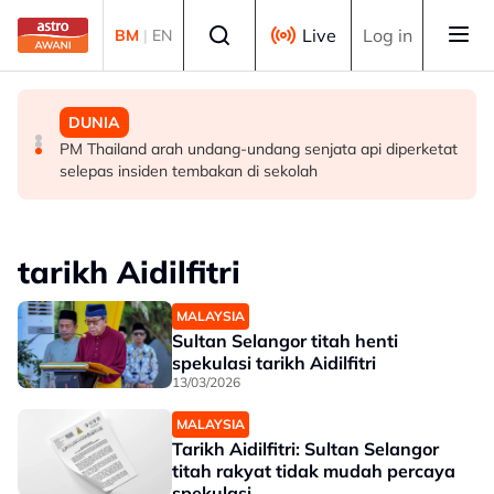
Skip to main content
Select language
Live
Log in
BM
|
EN
MALAYSIA
MALAYSIA
DUNIA
Berita tempatan pilihan sepanjang hari ini
Pengacara, ahli perniagaan ditahan bantu siasatan
PM Thailand arah undang-undang senjata api diperketat
audio siar sentuh isu sensitiviti agama
selepas insiden tembakan di sekolah
tarikh Aidilfitri
MALAYSIA
Sultan Selangor titah henti
spekulasi tarikh Aidilfitri
13/03/2026
MALAYSIA
Tarikh Aidilfitri: Sultan Selangor
titah rakyat tidak mudah percaya
spekulasi