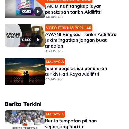
JAKIM nafi tangkap layar
penetapan tarikh Aidilfitri
00:53
04/04/2023
VIDEO TERKINI & POPULAR
AWANI Ringkas: Tarikh Aidilfitri:
Jakim ingatkan jangan buat
01:00
andaian
31/03/2023
MALAYSIA
Jakim perjelas isu penularan
tarikh Hari Raya Aidilfitri
27/04/2022
Berita Terkini
MALAYSIA
Berita tempatan pilihan
sepanjang hari ini