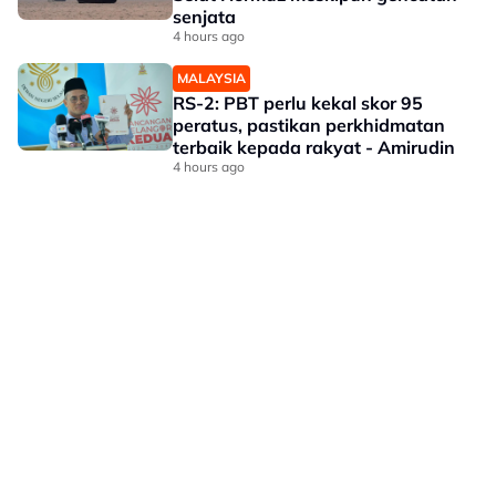
senjata
4 hours ago
MALAYSIA
RS-2: PBT perlu kekal skor 95
peratus, pastikan perkhidmatan
terbaik kepada rakyat - Amirudin
4 hours ago