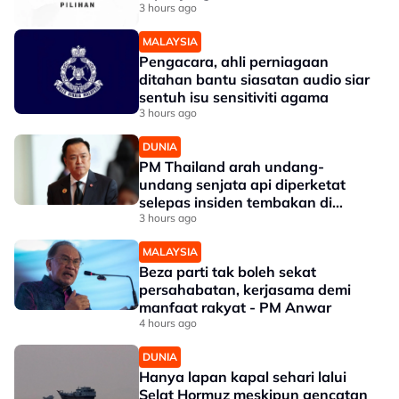
3 hours ago
MALAYSIA
Pengacara, ahli perniagaan
ditahan bantu siasatan audio siar
sentuh isu sensitiviti agama
3 hours ago
DUNIA
PM Thailand arah undang-
undang senjata api diperketat
selepas insiden tembakan di
sekolah
3 hours ago
MALAYSIA
Beza parti tak boleh sekat
persahabatan, kerjasama demi
manfaat rakyat - PM Anwar
4 hours ago
DUNIA
Hanya lapan kapal sehari lalui
Selat Hormuz meskipun gencatan