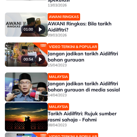
13/03/2026
AWANI RINGKAS
AWANI Ringkas: Bila tarikh
Aidilfitri?
01:00
09/03/2026
VIDEO TERKINI & POPULAR
Jangan jadikan tarikh Aidilfitri
bahan gurauan
00:54
15/04/2023
MALAYSIA
Jangan jadikan tarikh Aidilfitri
bahan gurauan di media sosial
14/04/2023
MALAYSIA
Tarikh Aidilfitri: Rujuk sumber
rasmi sahaja - Fahmi
08/04/2023
VIDEO TERKINI & POPULAR