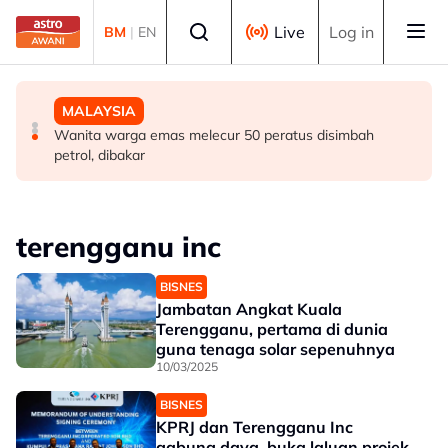
Skip to main content
Select language
Live
Log in
BM
|
EN
MALAYSIA
DUNIA
MALAYSIA
Berita tempatan pilihan sepanjang hari ini
Singapura sambut Hari Kebangsaan ke-61, NDP kembali
Wanita warga emas melecur 50 peratus disimbah
ke Stadium Negara
petrol, dibakar
terengganu inc
BISNES
Jambatan Angkat Kuala
Terengganu, pertama di dunia
guna tenaga solar sepenuhnya
10/03/2025
BISNES
KPRJ dan Terengganu Inc
gabung daya, buka laluan projek