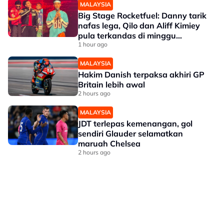
MALAYSIA
Big Stage Rocketfuel: Danny tarik
nafas lega, Qilo dan Aliff Kimiey
pula terkandas di minggu
separuh akhir
1 hour ago
MALAYSIA
Hakim Danish terpaksa akhiri GP
Britain lebih awal
2 hours ago
MALAYSIA
JDT terlepas kemenangan, gol
sendiri Glauder selamatkan
maruah Chelsea
2 hours ago