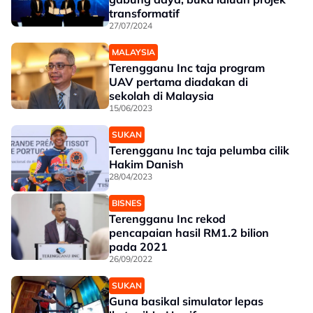
transformatif
27/07/2024
MALAYSIA
Terengganu Inc taja program
UAV pertama diadakan di
sekolah di Malaysia
15/06/2023
SUKAN
Terengganu Inc taja pelumba cilik
Hakim Danish
28/04/2023
BISNES
Terengganu Inc rekod
pencapaian hasil RM1.2 bilion
pada 2021
26/09/2022
SUKAN
Guna basikal simulator lepas