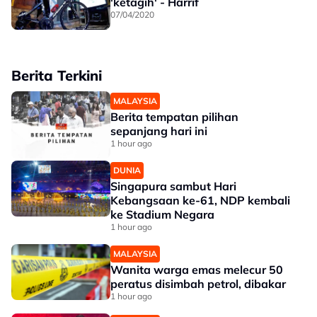
'ketagih' - Harrif
07/04/2020
Berita Terkini
MALAYSIA
Berita tempatan pilihan
sepanjang hari ini
1 hour ago
DUNIA
Singapura sambut Hari
Kebangsaan ke-61, NDP kembali
ke Stadium Negara
1 hour ago
MALAYSIA
Wanita warga emas melecur 50
peratus disimbah petrol, dibakar
1 hour ago