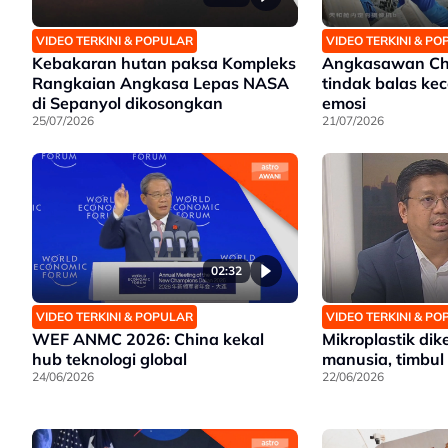
VIDEO TERKINI & POPULAR
VIDEO TERKINI & P
Kebakaran hutan paksa Kompleks
Angkasawan Chin
Rangkaian Angkasa Lepas NASA
tindak balas ke
di Sepanyol dikosongkan
emosi
25/07/2026
21/07/2026
02:32
VIDEO TERKINI & POPULAR
VIDEO TERKINI & P
WEF ANMC 2026: China kekal
Mikroplastik di
hub teknologi global
manusia, timbul 
24/06/2026
22/06/2026