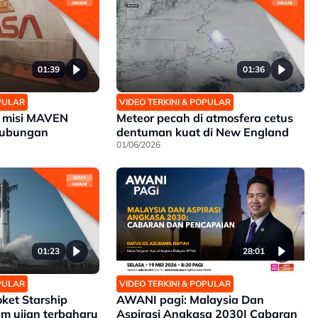
01:39
01:36
OPULAR
VIDEO TERKINI & POPULAR
 misi MAVEN
Meteor pecah di atmosfera cetus
 hubungan
dentuman kuat di New England
01/06/2026
01:23
28:01
OPULAR
VIDEO TERKINI & POPULAR
oket Starship
AWANI pagi: Malaysia Dan
am ujian terbaharu
Aspirasi Angkasa 2030| Cabaran