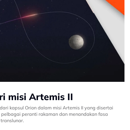
 misi Artemis II
 kapsul Orion dalam misi Artemis II yang disertai
 pelbagai peranti rakaman dan menandakan fasa
translunar.