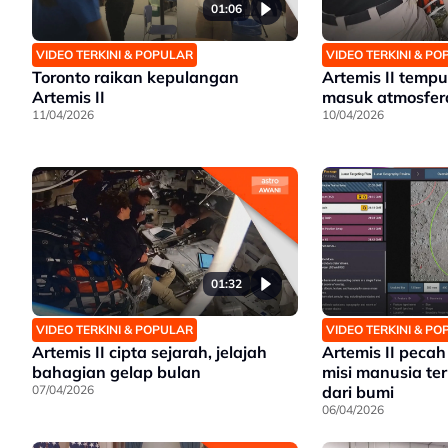
01:06
VIDEO TERKINI & POPULAR
VIDEO TERKINI & P
Toronto raikan kepulangan
Artemis II tempu
Artemis II
masuk atmosfer
11/04/2026
10/04/2026
01:32
VIDEO TERKINI & POPULAR
VIDEO TERKINI & P
Artemis II cipta sejarah, jelajah
Artemis II pecah
bahagian gelap bulan
misi manusia te
07/04/2026
dari bumi
06/04/2026