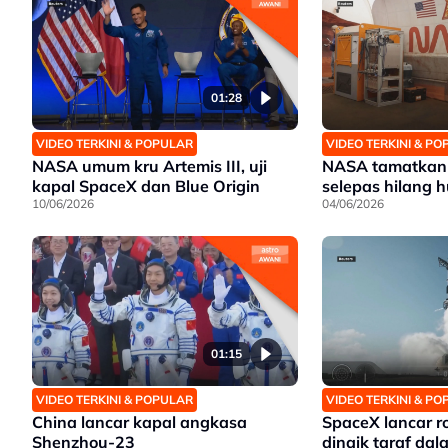
01:28
VIDEO TERKINI & POPULAR
VIDEO TERKINI & P
NASA umum kru Artemis III, uji
NASA tamatkan
kapal SpaceX dan Blue Origin
selepas hilang
10/06/2026
04/06/2026
01:15
VIDEO TERKINI & POPULAR
VIDEO TERKINI & P
China lancar kapal angkasa
SpaceX lancar r
Shenzhou-23
dinaik taraf dal