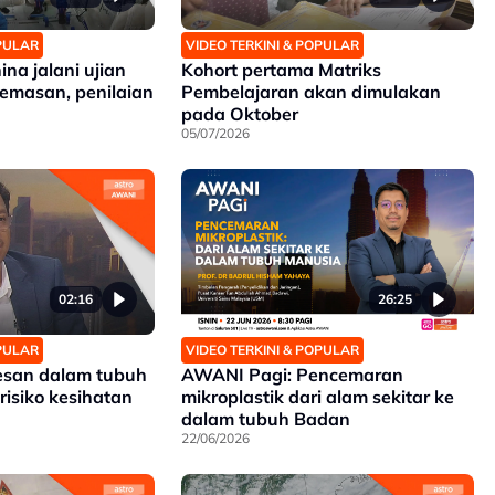
OPULAR
VIDEO TERKINI & POPULAR
a jalani ujian
Kohort pertama Matriks
cemasan, penilaian
Pembelajaran akan dimulakan
pada Oktober
05/07/2026
02:16
26:25
OPULAR
VIDEO TERKINI & POPULAR
kesan dalam tubuh
AWANI Pagi: Pencemaran
risiko kesihatan
mikroplastik dari alam sekitar ke
dalam tubuh Badan
22/06/2026