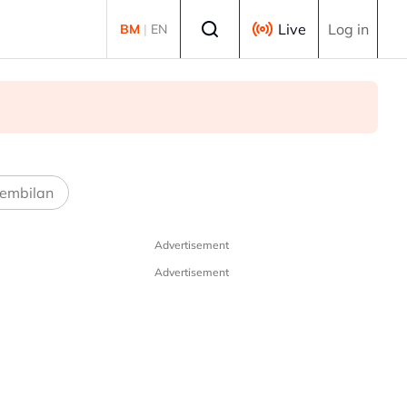
Select language
Live
Log in
BM
|
EN
embilan
Advertisement
Advertisement