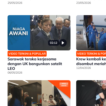
25/05/2026
23/05/2026
02:12
VIDEO TERKINI & POPULAR
VIDEO TERKINI & P
Sarawak teroka kerjasama
Krew kembali ke
dengan UK bangunkan satelit
disambut meria
LEO
12/04/2026
06/05/2026