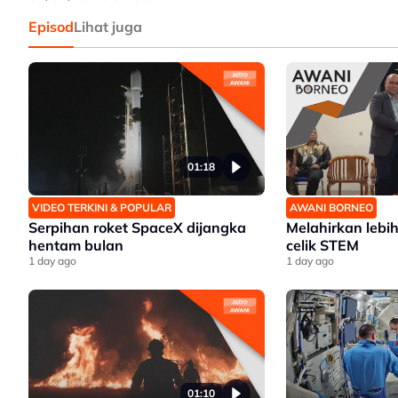
Episod
Lihat juga
01:18
VIDEO TERKINI & POPULAR
AWANI BORNEO
Serpihan roket SpaceX dijangka
Melahirkan lebi
hentam bulan
celik STEM
1 day ago
1 day ago
01:10