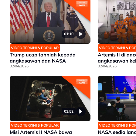
01:10
VIDEO TERKINI & POPULAR
VIDEO TERKINI & P
Trump ucap tahniah kepada
Artemis II dilan
angkasawan dan NASA
angkasawan keli
02/04/2026
02/04/2026
03:52
VIDEO TERKINI & POPULAR
VIDEO TERKINI & P
Misi Artemis II NASA bawa
NASA sedia lanc