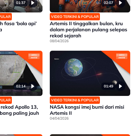
01:37
02:07
OPULAR
VIDEO TERKINI & POPULAR
h fasa ‘bola api’
Artemis II tinggalkan bulan, kru
a
dalam perjalanan pulang selepas
rekod sejarah
08/04/2026
02:14
01:49
OPULAR
VIDEO TERKINI & POPULAR
 rekod Apollo 13,
NASA kongsi imej bumi dari misi
rbang paling jauh
Artemis II
04/04/2026