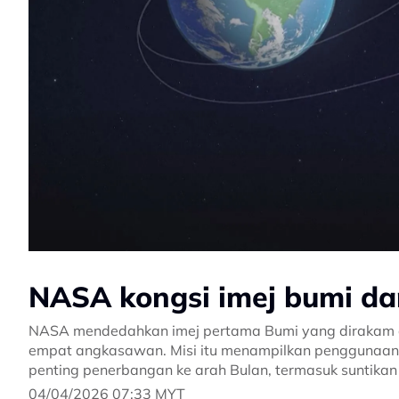
NASA kongsi imej bumi dari
NASA mendedahkan imej pertama Bumi yang dirakam dari
empat angkasawan. Misi itu menampilkan penggunaan
penting penerbangan ke arah Bulan, termasuk suntikan 
04/04/2026 07:33 MYT