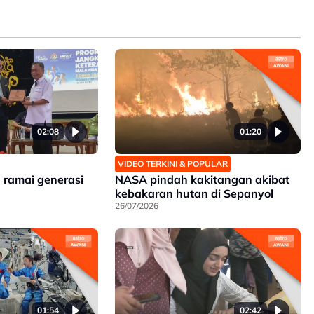
02:08
01:20
VIDEO TERKINI & POPULAR
h ramai generasi
NASA pindah kakitangan akibat
kebakaran hutan di Sepanyol
26/07/2026
01:54
02:42