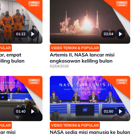
01:22
02:04
OPULAR
VIDEO TERKINI & POPULAR
car, empat
Artemis II, NASA lancar misi
ling bulan
angkasawan keliling bulan
02/04/2026
01:40
01:50
OPULAR
VIDEO TERKINI & POPULAR
ar misi
NASA sedia misi manusia ke bulan