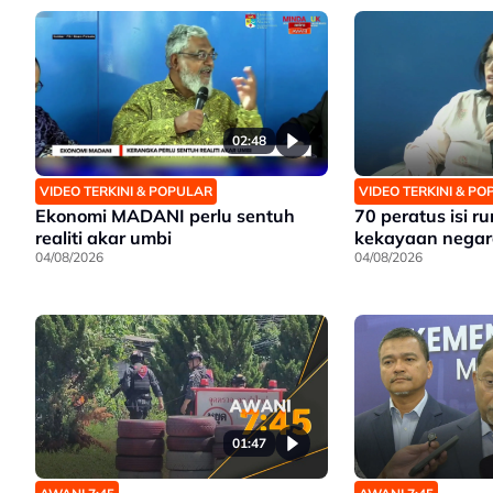
02:48
VIDEO TERKINI & POPULAR
VIDEO TERKINI & P
Ekonomi MADANI perlu sentuh
70 peratus isi r
realiti akar umbi
kekayaan negar
04/08/2026
04/08/2026
01:47