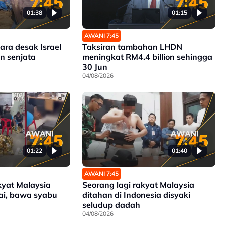
01:38
01:15
AWANI 7:45
ra desak Israel
Taksiran tambahan LHDN
n senjata
meningkat RM4.4 billion sehingga
30 Jun
04/08/2026
01:22
01:40
AWANI 7:45
kyat Malaysia
Seorang lagi rakyat Malaysia
Yai, bawa syabu
ditahan di Indonesia disyaki
seludup dadah
04/08/2026