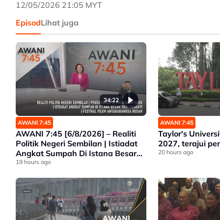
12/05/2026 21:05 MYT
Episod
Lihat juga
34:22
AWANI 7:45
AWANI 7:45
AWANI 7:45 [6/8/2026] – Realiti
Taylor's Univers
Politik Negeri Sembilan | Istiadat
2027, terajui pe
Angkat Sumpah Di Istana Besar
20 hours ago
Seri Menanti | Pendakwaan Di
19 hours ago
Mahkamah Esok | Festival Filem
Antarabangsa Busan