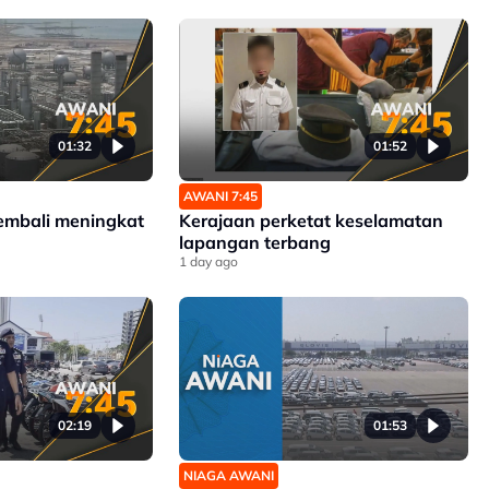
01:32
01:52
AWANI 7:45
embali meningkat
Kerajaan perketat keselamatan
lapangan terbang
1 day ago
02:19
01:53
NIAGA AWANI