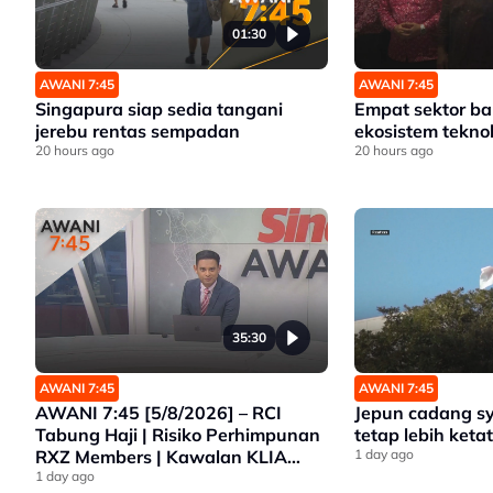
01:30
AWANI 7:45
AWANI 7:45
Singapura siap sedia tangani
Empat sektor b
jerebu rentas sempadan
ekosistem tekno
20 hours ago
20 hours ago
35:30
AWANI 7:45
AWANI 7:45
AWANI 7:45 [5/8/2026] – RCI
Jepun cadang s
Tabung Haji | Risiko Perhimpunan
tetap lebih ketat
RXZ Members | Kawalan KLIA
1 day ago
Lebih Ketat | Pelarian Myanmar
1 day ago