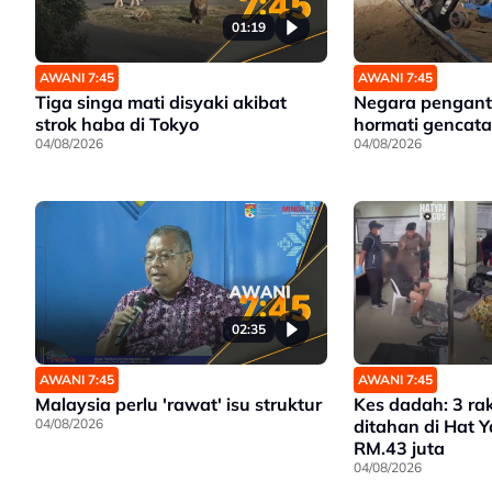
01:19
AWANI 7:45
AWANI 7:45
Tiga singa mati disyaki akibat
Negara penganta
strok haba di Tokyo
hormati gencata
04/08/2026
04/08/2026
02:35
AWANI 7:45
AWANI 7:45
Malaysia perlu 'rawat' isu struktur
Kes dadah: 3 ra
04/08/2026
ditahan di Hat 
RM.43 juta
04/08/2026