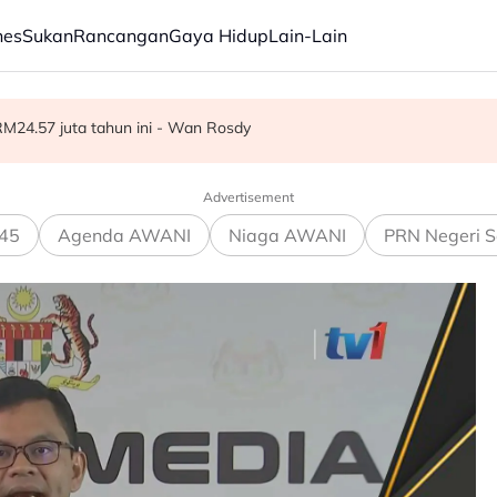
nes
Sukan
Rancangan
Gaya Hidup
Lain-Lain
an, kekang penyelewengan
M24.57 juta tahun ini - Wan Rosdy
polis selesai
Advertisement
45
Agenda AWANI
Niaga AWANI
PRN Negeri S