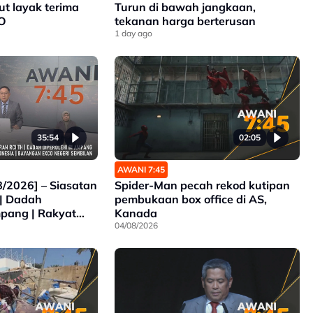
ut layak terima
Turun di bawah jangkaan,
O
tekanan harga berterusan
1 day ago
35:54
02:05
AWANI 7:45
/2026] – Siasatan
Spider-Man pecah rekod kutipan
 | Dadah
pembukaan box office di AS,
mpang | Rakyat
Kanada
 Di Indonesia |
04/08/2026
Negeri Sembilan