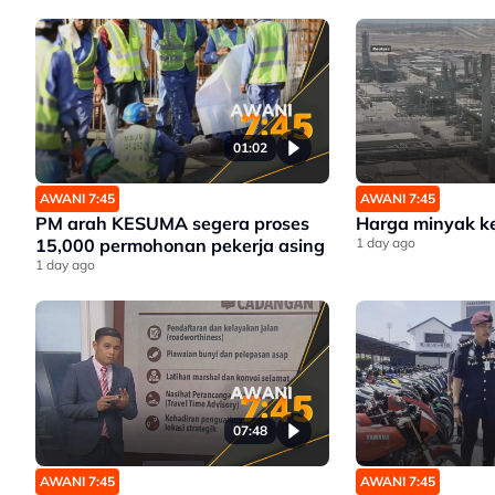
Tidak Dihantar Pulang
01:02
AWANI 7:45
AWANI 7:45
PM arah KESUMA segera proses
Harga minyak k
15,000 permohonan pekerja asing
1 day ago
1 day ago
07:48
AWANI 7:45
AWANI 7:45