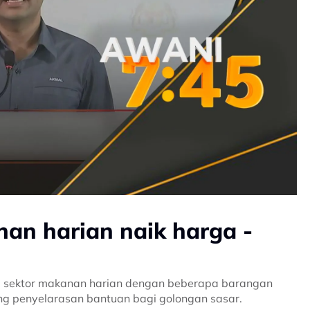
an harian naik harga -
am sektor makanan harian dengan beberapa barangan
ng penyelarasan bantuan bagi golongan sasar.