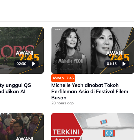
02:30
01:15
AWANI 7:45
ity unggul QS
Michelle Yeoh dinobat Tokoh
ndidikan AI
Perfileman Asia di Festival Filem
Busan
20 hours ago