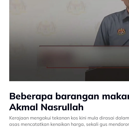
Beberapa barangan makan
Akmal Nasrullah
Kerajaan mengakui tekanan kos kini mula dirasai dal
asas mencatatkan kenaikan harga, sekali gus mendoro