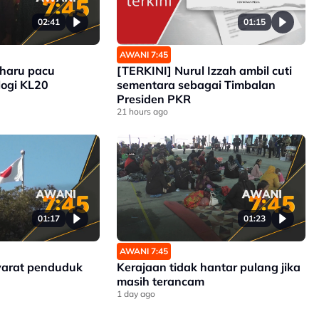
02:41
01:15
AWANI 7:45
aharu pacu
[TERKINI] Nurul Izzah ambil cuti
logi KL20
sementara sebagai Timbalan
Presiden PKR
21 hours ago
01:17
01:23
AWANI 7:45
yarat penduduk
Kerajaan tidak hantar pulang jika
masih terancam
1 day ago