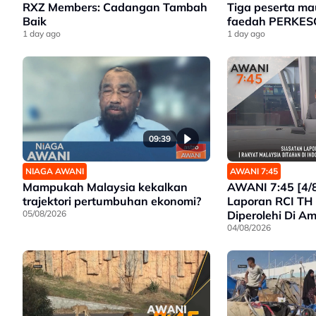
RXZ Members: Cadangan Tambah
Tiga peserta ma
Baik
faedah PERKES
1 day ago
1 day ago
09:39
NIAGA AWANI
AWANI 7:45
Mampukah Malaysia kekalkan
AWANI 7:45 [4/8
trajektori pertumbuhan ekonomi?
Laporan RCI TH
05/08/2026
Diperolehi Di A
Malaysia Ditahan
04/08/2026
Bayangan Exco 