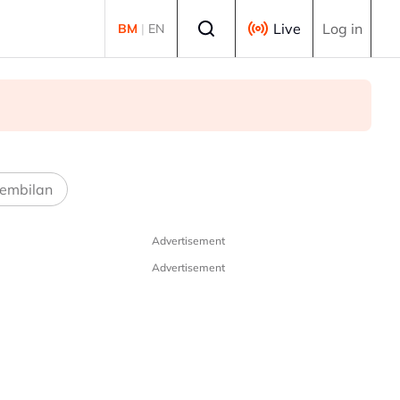
Select language
Live
Log in
BM
|
EN
embilan
Advertisement
Advertisement