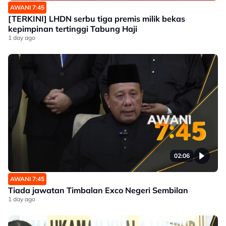
AWANI 7:45
[TERKINI] LHDN serbu tiga premis milik bekas
kepimpinan tertinggi Tabung Haji
1 day ago
02:06
AWANI 7:45
Tiada jawatan Timbalan Exco Negeri Sembilan
1 day ago