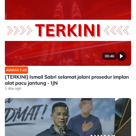
00:46
AWANI 7:45
[TERKINI] Ismail Sabri selamat jalani prosedur implan
alat pacu jantung - IJN
1 day ago