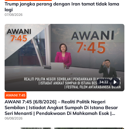
Trump jangka perang dengan Iran tamat tidak lama
lagi
07/08/2026
34:22
AWANI 7:45
AWANI 7:45 [6/8/2026] – Realiti Politik Negeri
Sembilan | Istiadat Angkat Sumpah Di Istana Besar
Seri Menanti | Pendakwaan Di Mahkamah Esok |
Festival Filem Antarabangsa Busan
06/08/2026