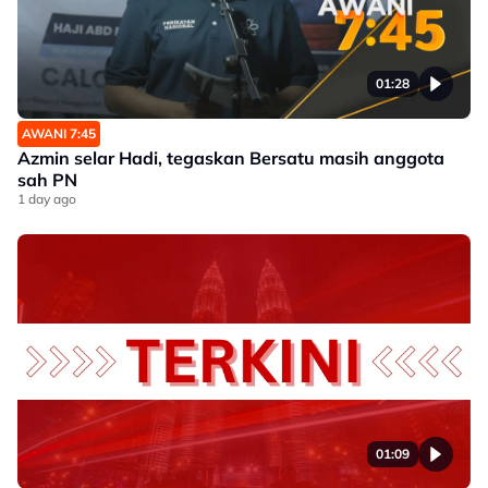
01:28
AWANI 7:45
Azmin selar Hadi, tegaskan Bersatu masih anggota
sah PN
1 day ago
01:09