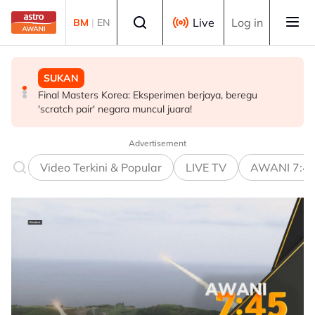
Skip to main content
Select language
Live
Log in
BM
|
EN
POLITIK
SUKAN
MALAYSIA
[TERKINI] Buat masa ini, Bersatu masih anggota PN -
Final Masters Korea: Eksperimen berjaya, beregu
Penjualan aset Felda: Ahmad Shabery bimbang PM
Ahmad Samsuri
'scratch pair' negara muncul juara!
terima maklumat kurang tepat
Advertisement
Video Terkini & Popular
LIVE TV
AWANI 7:4