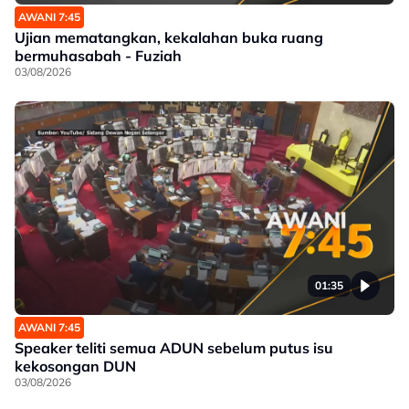
AWANI 7:45
Ujian mematangkan, kekalahan buka ruang
bermuhasabah - Fuziah
03/08/2026
01:35
AWANI 7:45
Speaker teliti semua ADUN sebelum putus isu
kekosongan DUN
03/08/2026