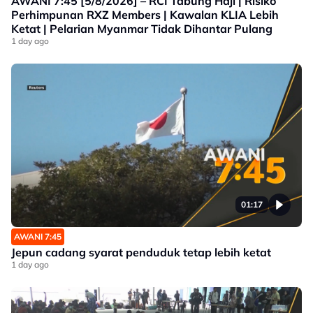
AWANI 7:45 [5/8/2026] – RCI Tabung Haji | Risiko
Perhimpunan RXZ Members | Kawalan KLIA Lebih
Ketat | Pelarian Myanmar Tidak Dihantar Pulang
1 day ago
01:17
AWANI 7:45
Jepun cadang syarat penduduk tetap lebih ketat
1 day ago