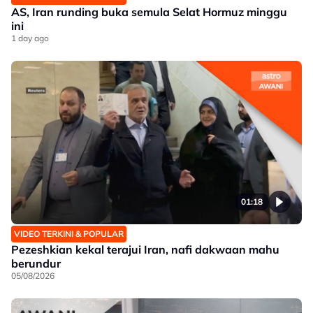
AS, Iran runding buka semula Selat Hormuz minggu
ini
1 day ago
01:18
VIDEO TERKINI & POPULAR
Pezeshkian kekal terajui Iran, nafi dakwaan mahu
berundur
05/08/2026