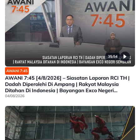
35:54
AWANI 7:45
AWANI 7:45 [4/8/2026] – Siasatan Laporan RCI TH |
Dadah Diperolehi Di Ampang | Rakyat Malaysia
Ditahan Di Indonesia | Bayangan Exco Negeri
Sembilan
04/08/2026