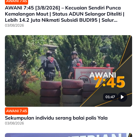
AWANI 7:45
AWANI 7:45 [3/8/2026] – Kecuaian Sendiri Punca
Kemalangan Maut | Status ADUN Selangor Diteliti |
Lebih 14.2 Juta Nikmati Subsidi BUDI95 | Salur
Penjimatan Operasi
03/08/2026
01:47
AWANI 7:45
Sekumpulan individu serang balai polis Yala
03/08/2026