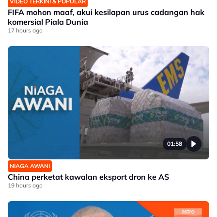
VIDEO TERKINI & POPULAR
FIFA mohon maaf, akui kesilapan urus cadangan hak
komersial Piala Dunia
17 hours ago
01:58
NIAGA AWANI
China perketat kawalan eksport dron ke AS
19 hours ago