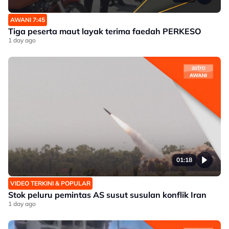
AWANI 7:45
Tiga peserta maut layak terima faedah PERKESO
1 day ago
01:18
VIDEO TERKINI & POPULAR
Stok peluru pemintas AS susut susulan konflik Iran
1 day ago