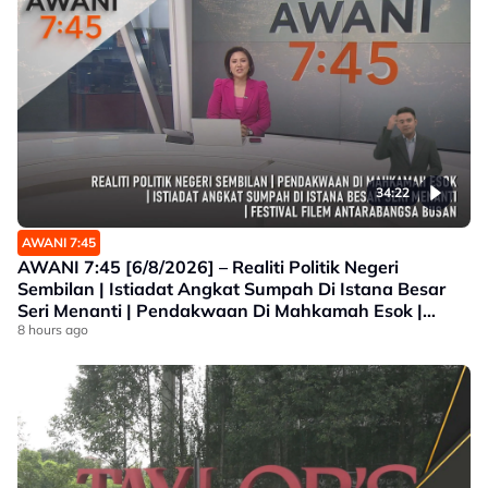
34:22
AWANI 7:45
AWANI 7:45 [6/8/2026] – Realiti Politik Negeri
Sembilan | Istiadat Angkat Sumpah Di Istana Besar
Seri Menanti | Pendakwaan Di Mahkamah Esok |
Festival Filem Antarabangsa Busan
8 hours ago