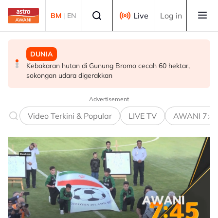
Skip to main content
Select language
Live
Log in
BM
|
EN
MALAYSIA
DUNIA
DUNIA
Pendekatan menyeluruh bagi Malaysia bersedia hadapi
Kebakaran hutan di Gunung Bromo cecah 60 hektar,
Jerman naikkan anggaran kematian berkaitan haba
demensia menjelang 2030 - Hanifah
sokongan udara digerakkan
kepada hampir 12,000
Advertisement
Video Terkini & Popular
LIVE TV
AWANI 7:4