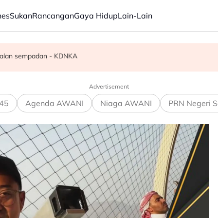
nes
Sukan
Rancangan
Gaya Hidup
Lain-Lain
Tahun Ini" di BIFF
faham? - Penganalisis
awalan sempadan - KDNKA
Advertisement
45
Agenda AWANI
Niaga AWANI
PRN Negeri S