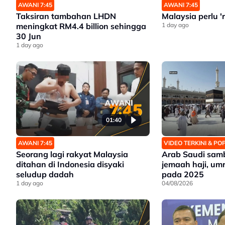
AWANI 7:45
AWANI 7:45
Taksiran tambahan LHDN
Malaysia perlu '
meningkat RM4.4 billion sehingga
1 day ago
30 Jun
1 day ago
01:40
AWANI 7:45
VIDEO TERKINI & P
Seorang lagi rakyat Malaysia
Arab Saudi samb
ditahan di Indonesia disyaki
jemaah haji, u
seludup dadah
pada 2025
1 day ago
04/08/2026