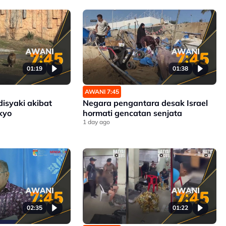
Bayangan Exco Negeri Sembilan
01:19
01:38
AWANI 7:45
disyaki akibat
Negara pengantara desak Israel
kyo
hormati gencatan senjata
1 day ago
02:35
01:22