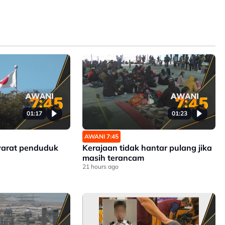
01:17
01:23
AWANI 7:45
yarat penduduk
Kerajaan tidak hantar pulang jika
masih terancam
21 hours ago