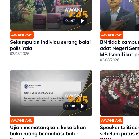
01:47
AWANI 7:45
AWANI 7:45
Sekumpulan individu serang balai
BN tidak campu
polis Yala
adat Negeri Sem
03/08/2026
MB Ismail ikut p
03/08/2026
01:08
AWANI 7:45
AWANI 7:45
Ujian mematangkan, kekalahan
Speaker teliti 
buka ruang bermuhasabah -
sebelum putus i