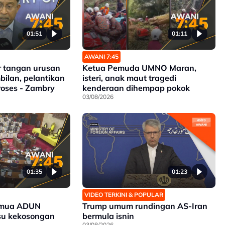
01:51
01:11
AWANI 7:45
r tangan urusan
Ketua Pemuda UMNO Maran,
bilan, pelantikan
isteri, anak maut tragedi
roses - Zambry
kenderaan dihempap pokok
03/08/2026
01:35
01:23
VIDEO TERKINI & POPULAR
semua ADUN
Trump umum rundingan AS-Iran
su kekosongan
bermula isnin
03/08/2026