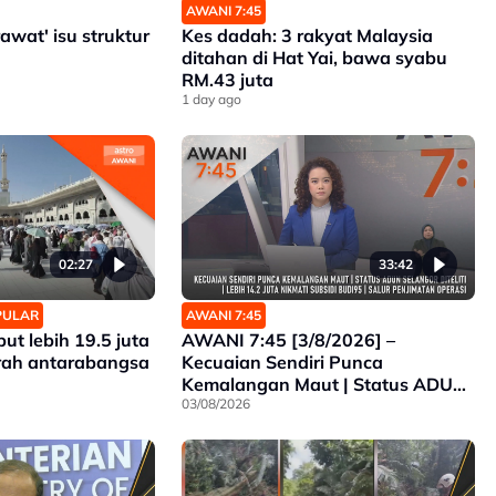
AWANI 7:45
rawat' isu struktur
Kes dadah: 3 rakyat Malaysia
ditahan di Hat Yai, bawa syabu
RM.43 juta
1 day ago
02:27
33:42
OPULAR
AWANI 7:45
ut lebih 19.5 juta
AWANI 7:45 [3/8/2026] –
mrah antarabangsa
Kecuaian Sendiri Punca
Kemalangan Maut | Status ADUN
Selangor Diteliti | Lebih 14.2 Juta
03/08/2026
Nikmati Subsidi BUDI95 | Salur
Penjimatan Operasi