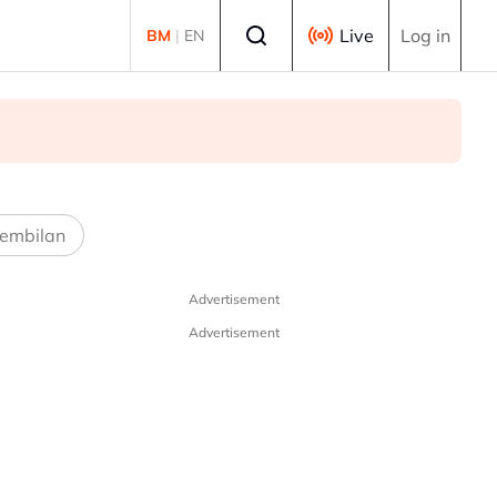
Select language
Live
Log in
BM
|
EN
embilan
Advertisement
Advertisement