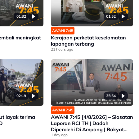
01:32
01:52
AWANI 7:45
embali meningkat
Kerajaan perketat keselamatan
lapangan terbang
21 hours ago
02:19
35:54
AWANI 7:45
ut layak terima
AWANI 7:45 [4/8/2026] – Siasatan
O
Laporan RCI TH | Dadah
Diperolehi Di Ampang | Rakyat
Malaysia Ditahan Di Indonesia |
1 day ago