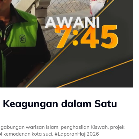
n Keagungan dalam Satu
abungan warisan Islam, penghasilan Kiswah, projek
l kemodenan kota suci. #LaporanHaji2026