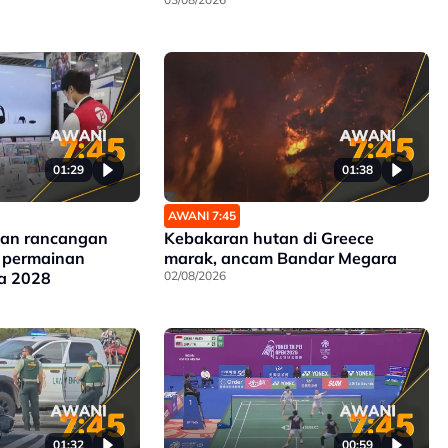
01:29
01:38
AWANI 7:45
gan rancangan
Kebakaran hutan di Greece
a permainan
marak, ancam Bandar Megara
da 2028
02/08/2026
01:32
00:59