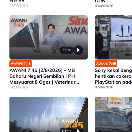
Fuziah
DUN
03/08/2026
03/08/2026
33:38
AWANI 7:45
AWANI 7:45
AWANI 7:45 [2/8/2026] – MB
Sony kekal den
Baharu Negeri Sembilan | PH
hentikan caker
Mesyuarat 8 Ogos | Veterinar
PlayStation pa
Siasat Tanpa Prejudis | JPJ Tidak
02/08/2026
02/08/2026
Sokong Program Jika Kemalangan
01:52