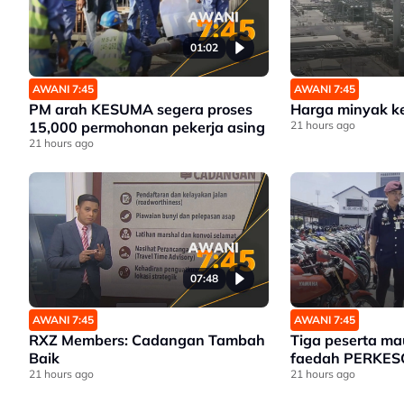
01:02
AWANI 7:45
AWANI 7:45
PM arah KESUMA segera proses
Harga minyak k
15,000 permohonan pekerja asing
21 hours ago
21 hours ago
07:48
AWANI 7:45
AWANI 7:45
RXZ Members: Cadangan Tambah
Tiga peserta ma
Baik
faedah PERKES
21 hours ago
21 hours ago