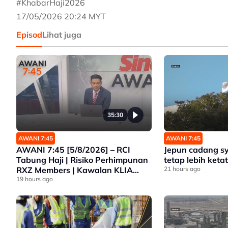
#KhabarHaji2026
17/05/2026 20:24 MYT
Episod
Lihat juga
35:30
AWANI 7:45
AWANI 7:45
AWANI 7:45 [5/8/2026] – RCI
Jepun cadang s
Tabung Haji | Risiko Perhimpunan
tetap lebih ketat
RXZ Members | Kawalan KLIA
21 hours ago
Lebih Ketat | Pelarian Myanmar
19 hours ago
Tidak Dihantar Pulang