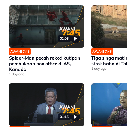
02:05
AWANI 7:45
AWANI 7:45
Spider-Man pecah rekod kutipan
Tiga singa mati 
pembukaan box office di AS,
strok haba di To
Kanada
1 day ago
1 day ago
01:15