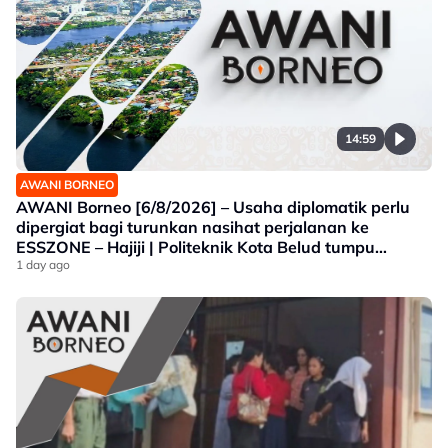
14:59
AWANI BORNEO
AWANI Borneo [6/8/2026] – Usaha diplomatik perlu
dipergiat bagi turunkan nasihat perjalanan ke
ESSZONE – Hajiji | Politeknik Kota Belud tumpu
bidang selaras keperluan industri Sabah |
1 day ago
Jawatankuasa khas ditubuh perkasa usaha beli
produk tempatan