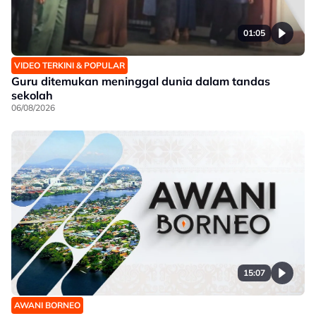
01:05
VIDEO TERKINI & POPULAR
Guru ditemukan meninggal dunia dalam tandas
sekolah
06/08/2026
15:07
AWANI BORNEO