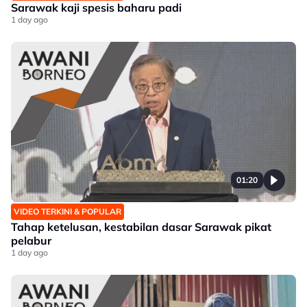
Sarawak kaji spesis baharu padi
1 day ago
01:20
VIDEO TERKINI & POPULAR
Tahap ketelusan, kestabilan dasar Sarawak pikat
pelabur
1 day ago