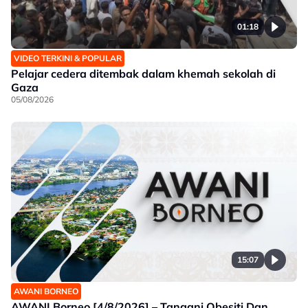
01:18
VIDEO TERKINI & POPULAR
Pelajar cedera ditembak dalam khemah sekolah di
Gaza
05/08/2026
15:07
AWANI BORNEO
AWANI Borneo [4/8/2026] – Tangani Obesiti Dan