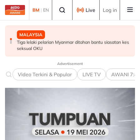
Skip to main content
Select language
Live
Log in
BM
|
EN
POLITIK
MALAYSIA
POLITIK
PRN Melaka: PN sedia runding dengan BN - Ahmad
Tiga lelaki pelarian Myanmar ditahan bantu siasatan kes
PRU16: PH perlu bersedia jadi pembangkang, berisiko
Samsuri
seksual OKU
hilang 28 kerusi - Penganalisis
Advertisement
Video Terkini & Popular
LIVE TV
AWANI 7:4