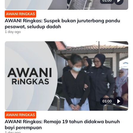
01:00
AWANI RINGKAS
AWANI Ringkas: Suspek bukan juruterbang pandu
pesawat, seludup dadah
1 day ago
01:00
AWANI RINGKAS
AWANI Ringkas: Remaja 19 tahun didakwa bunuh
bayi perempuan
1 day ago