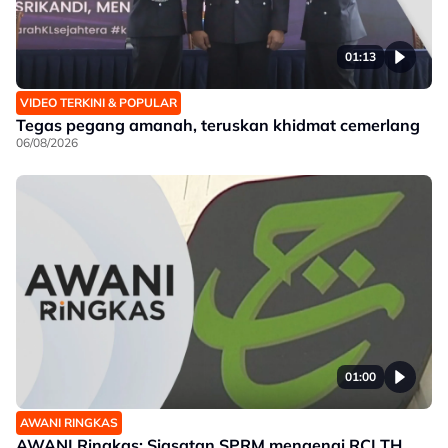
01:13
VIDEO TERKINI & POPULAR
Tegas pegang amanah, teruskan khidmat cemerlang
06/08/2026
01:00
AWANI RINGKAS
AWANI Ringkas: Siasatan SPRM mengenai RCI TH