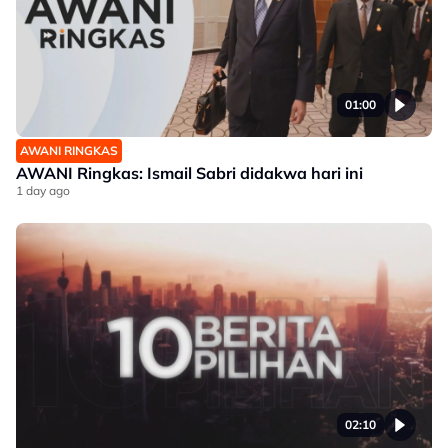
01:00
AWANI RINGKAS
AWANI Ringkas: Ismail Sabri didakwa hari ini
1 day ago
02:10