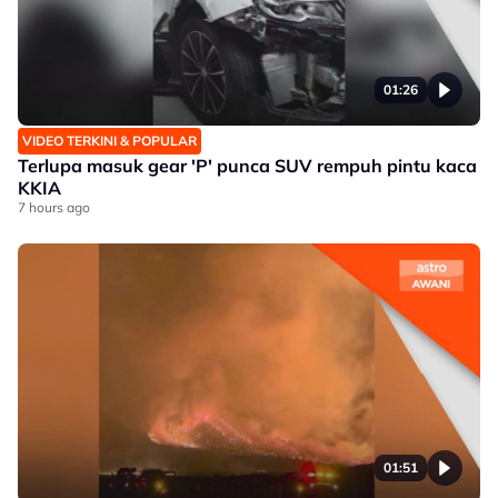
01:26
VIDEO TERKINI & POPULAR
Terlupa masuk gear 'P' punca SUV rempuh pintu kaca
KKIA
7 hours ago
01:51