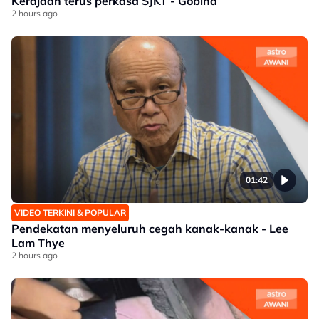
Kerajaan terus perkasa SJKT - Gobind
2 hours ago
01:42
VIDEO TERKINI & POPULAR
Pendekatan menyeluruh cegah kanak-kanak - Lee
Lam Thye
2 hours ago