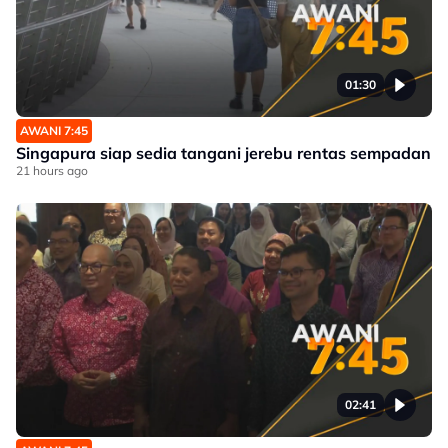
01:30
AWANI 7:45
Singapura siap sedia tangani jerebu rentas sempadan
21 hours ago
02:41