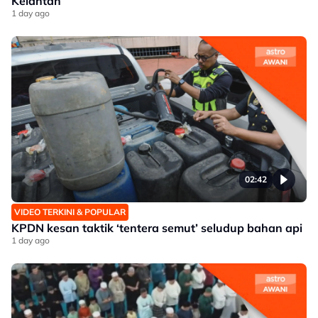
Kelantan
1 day ago
02:42
VIDEO TERKINI & POPULAR
KPDN kesan taktik ‘tentera semut’ seludup bahan api
1 day ago