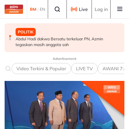
Skip to main content
Select language
Live
Log in
BM
|
EN
POLITIK
DUNIA
MALAYSIA
Abdul Hadi dakwa Bersatu terkeluar PN, Azmin
Victoria arah penternak kurung unggas susulan
Jenazah Tun Mohamed Eusoff Chin selamat
tegaskan masih anggota sah
peningkatan kes selesema burung H5N1
dikebumikan
Advertisement
Video Terkini & Popular
LIVE TV
AWANI 7:4