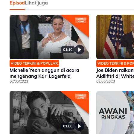
Episod
Lihat juga
01:10
VIDEO TERKINI & POPULAR
VIDEO TERKINI & P
Michelle Yeoh anggun di acara
Joe Biden raika
mengenang Karl Lagerfeld
Aidilfitri di Whi
02/05/2023
02/05/2023
01:00