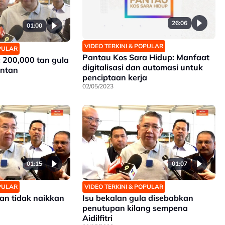
26:06
01:00
VIDEO TERKINI & POPULAR
OPULAR
Pantau Kos Sara Hidup: Manfaat
 200,000 tan gula
digitalisasi dan automasi untuk
antan
penciptaan kerja
02/05/2023
01:15
01:07
OPULAR
VIDEO TERKINI & POPULAR
an tidak naikkan
Isu bekalan gula disebabkan
penutupan kilang sempena
Aidilfitri