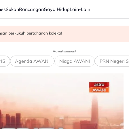
nes
Sukan
Rancangan
Gaya Hidup
Lain-Lain
njian perkukuh pertahanan kolektif
inaan dewan majlis baharu White House bernilai RM1.6 bilion
asar kerajaan pada rakyat - Abang Johari
Advertisement
45
Agenda AWANI
Niaga AWANI
PRN Negeri S