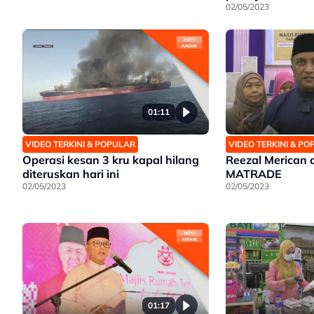
02/05/2023
01:11
VIDEO TERKINI & POPULAR
VIDEO TERKINI & P
Operasi kesan 3 kru kapal hilang
Reezal Merican d
diteruskan hari ini
MATRADE
02/05/2023
02/05/2023
01:17