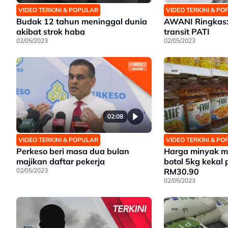
VIDEO TERKINI & POPULAR
VIDEO TERKINI & P
Budak 12 tahun meninggal dunia
AWANI Ringkas: 
akibat strok haba
transit PATI
02/05/2023
02/05/2023
02:08
VIDEO TERKINI & POPULAR
VIDEO TERKINI & P
Perkeso beri masa dua bulan
Harga minyak 
majikan daftar pekerja
botol 5kg kekal
02/05/2023
RM30.90
02/05/2023