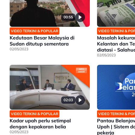
00:55
VIDEO TERKINI & POPULAR
VIDEO TERKINI & P
Kedutaan Besar Malaysia di
Masalah kekura
Sudan ditutup sementara
Kelantan dan T
02/05/2023
diatasi - Salahu
02/05/2023
02:03
VIDEO TERKINI & POPULAR
VIDEO TERKINI & P
Kadar upah perlu setimpal
Pantau Belanjaw
dengan kepakaran belia
Upah | Sistem da
02/05/2023
pekerja