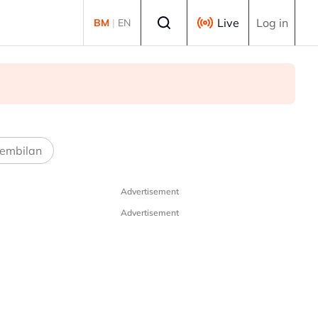
Select language
Live
Log in
BM
|
EN
embilan
Advertisement
Advertisement