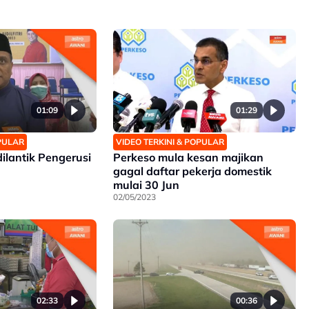
01:09
01:29
OPULAR
VIDEO TERKINI & POPULAR
ilantik Pengerusi
Perkeso mula kesan majikan
gagal daftar pekerja domestik
mulai 30 Jun
02/05/2023
02:33
00:36