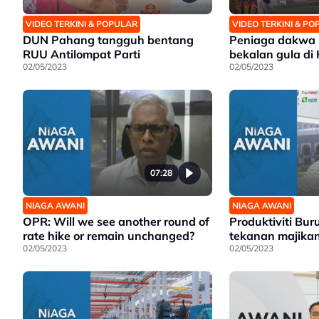
VIDEO TERKINI & POPULAR
VIDEO TERKINI & P
DUN Pahang tangguh bentang
Peniaga dakwa 
RUU Antilompat Parti
bekalan gula di
02/05/2023
02/05/2023
07:28
NIAGA AWANI
NIAGA AWANI
OPR: Will we see another round of
Produktiviti Bur
rate hike or remain unchanged?
tekanan majika
02/05/2023
02/05/2023