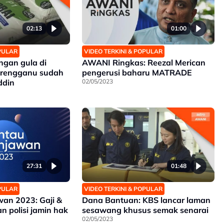
02:13
01:00
OPULAR
VIDEO TERKINI & POPULAR
ngan gula di
AWANI Ringkas: Reezal Merican
erengganu sudah
pengerusi baharu MATRADE
ddin
02/05/2023
27:31
01:48
OPULAR
VIDEO TERKINI & POPULAR
an 2023: Gaji &
Dana Bantuan: KBS lancar laman
n polisi jamin hak
sesawang khusus semak senarai
02/05/2023