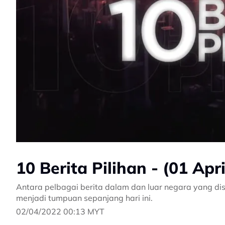
10 Berita Pilihan - (01 Apr
Antara pelbagai berita dalam dan luar negara yang dis
menjadi tumpuan sepanjang hari ini.
02/04/2022 00:13 MYT