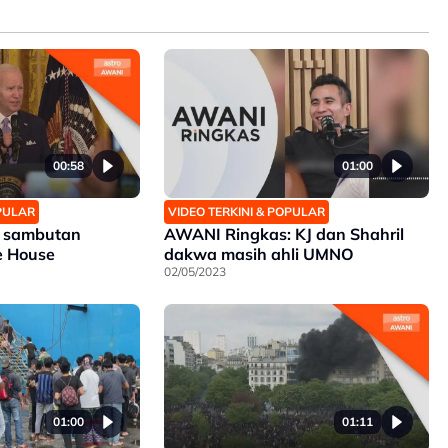
00:58
01:00
OPULAR
VIDEO TERKINI & POPULAR
n sambutan
AWANI Ringkas: KJ dan Shahril
te House
dakwa masih ahli UMNO
02/05/2023
01:00
01:11