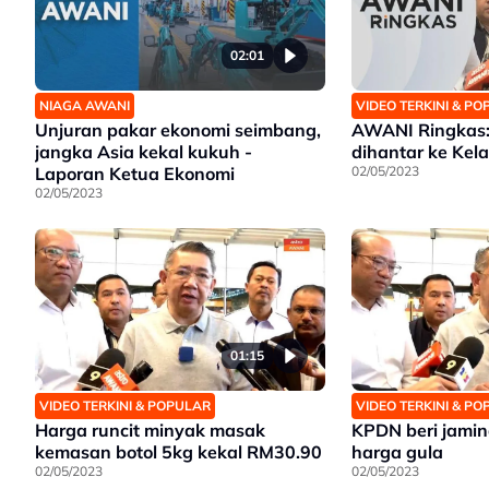
02:01
NIAGA AWANI
VIDEO TERKINI & P
Unjuran pakar ekonomi seimbang,
AWANI Ringkas:
jangka Asia kekal kukuh -
dihantar ke Kel
Laporan Ketua Ekonomi
02/05/2023
02/05/2023
01:15
VIDEO TERKINI & POPULAR
VIDEO TERKINI & P
Harga runcit minyak masak
KPDN beri jamin
kemasan botol 5kg kekal RM30.90
harga gula
02/05/2023
02/05/2023