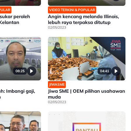
OPULAR
VIDEO TERKINI & POPULAR
sukar peroleh
Angin kencang melanda Illinois,
 Kelantan
lebuh raya terpaksa ditutup
02/05/2023
08:25
04:41
JIWASME
uh: Imbangi gaji,
Jiwa SME | OEM pilihan usahawan
n
muda
02/05/2023