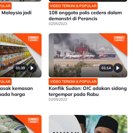
OPULAR
VIDEO TERKINI & POPULAR
Malaysia jadi
108 anggota polis cedera dalam
demonstri di Perancis
02/05/2023
01:39
01:14
OPULAR
VIDEO TERKINI & POPULAR
masak kemasan
Konflik Sudan: OIC adakan sidang
 pada harga
tergempar pada Rabu
02/05/2023