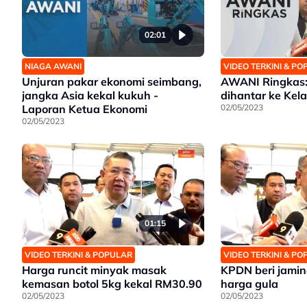
02:01
NIAGA AWANI
VIDEO TERKINI & P
Unjuran pakar ekonomi seimbang,
AWANI Ringkas:
jangka Asia kekal kukuh -
dihantar ke Kel
Laporan Ketua Ekonomi
02/05/2023
02/05/2023
01:15
VIDEO TERKINI & POPULAR
VIDEO TERKINI & P
Harga runcit minyak masak
KPDN beri jamin
kemasan botol 5kg kekal RM30.90
harga gula
02/05/2023
02/05/2023