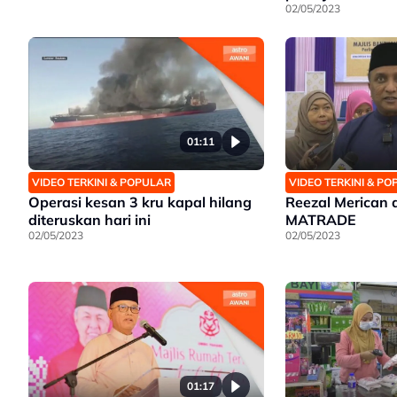
02/05/2023
01:11
VIDEO TERKINI & POPULAR
VIDEO TERKINI & P
Operasi kesan 3 kru kapal hilang
Reezal Merican d
diteruskan hari ini
MATRADE
02/05/2023
02/05/2023
01:17