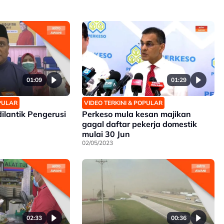
01:09
01:29
OPULAR
VIDEO TERKINI & POPULAR
ilantik Pengerusi
Perkeso mula kesan majikan
gagal daftar pekerja domestik
mulai 30 Jun
02/05/2023
02:33
00:36