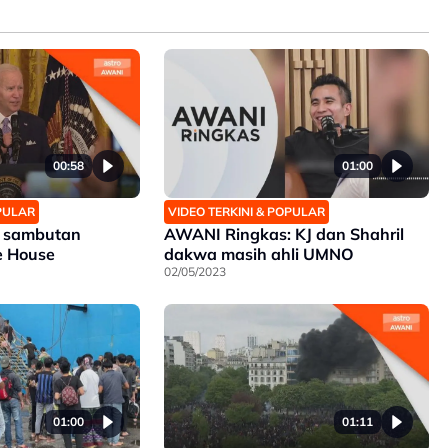
00:58
01:00
OPULAR
VIDEO TERKINI & POPULAR
n sambutan
AWANI Ringkas: KJ dan Shahril
te House
dakwa masih ahli UMNO
02/05/2023
01:00
01:11