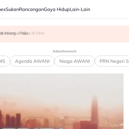
nes
Sukan
Rancangan
Gaya Hidup
Lain-Lain
da fail Epstein tanpa suntingan
an untuk dijual di Ohio
 hilang - Polis
Advertisement
45
Agenda AWANI
Niaga AWANI
PRN Negeri S