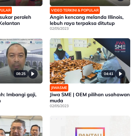
OPULAR
VIDEO TERKINI & POPULAR
sukar peroleh
Angin kencang melanda Illinois,
 Kelantan
lebuh raya terpaksa ditutup
02/05/2023
08:25
04:41
JIWASME
uh: Imbangi gaji,
Jiwa SME | OEM pilihan usahawan
n
muda
02/05/2023