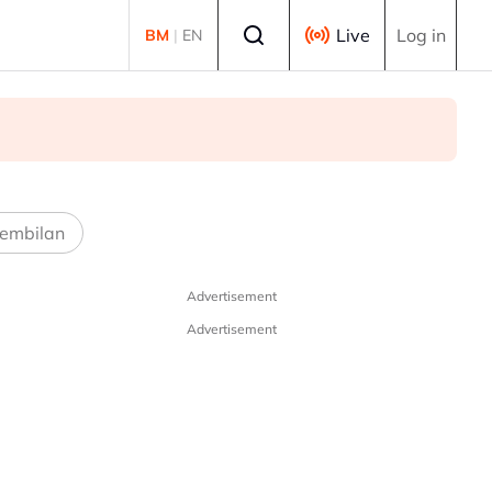
Select language
Live
Log in
BM
|
EN
embilan
Advertisement
Advertisement