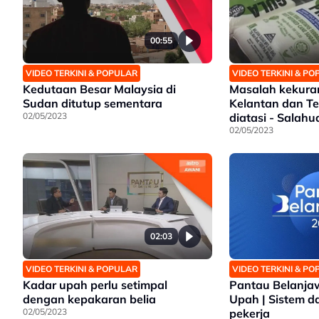
00:55
VIDEO TERKINI & POPULAR
VIDEO TERKINI & P
Kedutaan Besar Malaysia di
Masalah kekura
Sudan ditutup sementara
Kelantan dan T
02/05/2023
diatasi - Salahu
02/05/2023
02:03
VIDEO TERKINI & POPULAR
VIDEO TERKINI & P
Kadar upah perlu setimpal
Pantau Belanjaw
dengan kepakaran belia
Upah | Sistem da
02/05/2023
pekerja