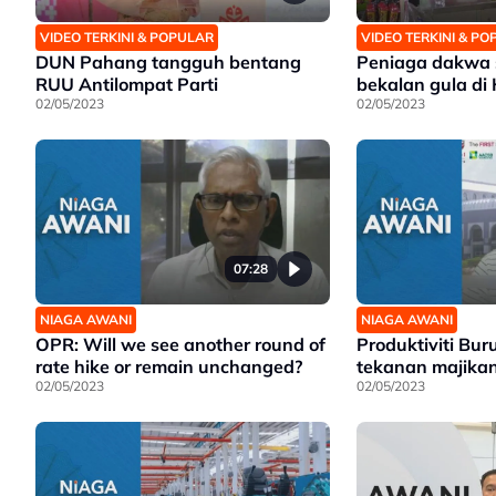
VIDEO TERKINI & POPULAR
VIDEO TERKINI & P
DUN Pahang tangguh bentang
Peniaga dakwa 
RUU Antilompat Parti
bekalan gula di
02/05/2023
02/05/2023
07:28
NIAGA AWANI
NIAGA AWANI
OPR: Will we see another round of
Produktiviti Bur
rate hike or remain unchanged?
tekanan majika
02/05/2023
02/05/2023