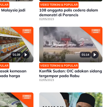
OPULAR
VIDEO TERKINI & POPULAR
Malaysia jadi
108 anggota polis cedera dalam
demonstri di Perancis
02/05/2023
01:39
01:14
OPULAR
VIDEO TERKINI & POPULAR
masak kemasan
Konflik Sudan: OIC adakan sidang
 pada harga
tergempar pada Rabu
02/05/2023