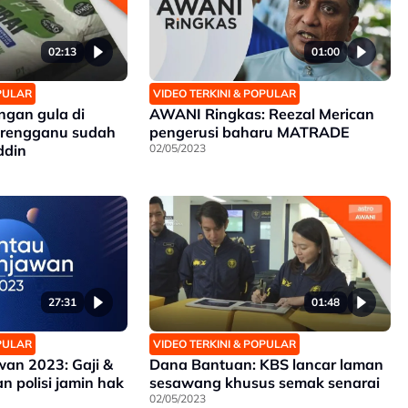
02:13
01:00
OPULAR
VIDEO TERKINI & POPULAR
ngan gula di
AWANI Ringkas: Reezal Merican
erengganu sudah
pengerusi baharu MATRADE
ddin
02/05/2023
27:31
01:48
OPULAR
VIDEO TERKINI & POPULAR
an 2023: Gaji &
Dana Bantuan: KBS lancar laman
n polisi jamin hak
sesawang khusus semak senarai
02/05/2023