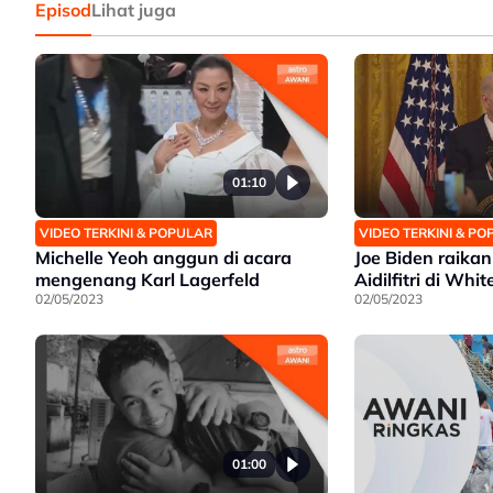
Episod
Lihat juga
01:10
VIDEO TERKINI & POPULAR
VIDEO TERKINI & P
Michelle Yeoh anggun di acara
Joe Biden raika
mengenang Karl Lagerfeld
Aidilfitri di Whi
02/05/2023
02/05/2023
01:00