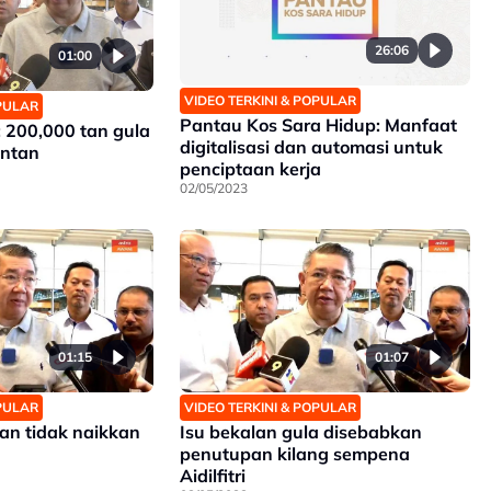
26:06
01:00
VIDEO TERKINI & POPULAR
OPULAR
Pantau Kos Sara Hidup: Manfaat
 200,000 tan gula
digitalisasi dan automasi untuk
antan
penciptaan kerja
02/05/2023
01:15
01:07
OPULAR
VIDEO TERKINI & POPULAR
an tidak naikkan
Isu bekalan gula disebabkan
penutupan kilang sempena
Aidilfitri