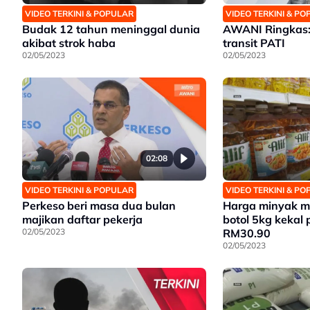
VIDEO TERKINI & POPULAR
VIDEO TERKINI & P
Budak 12 tahun meninggal dunia
AWANI Ringkas: 
akibat strok haba
transit PATI
02/05/2023
02/05/2023
02:08
VIDEO TERKINI & POPULAR
VIDEO TERKINI & P
Perkeso beri masa dua bulan
Harga minyak 
majikan daftar pekerja
botol 5kg kekal
02/05/2023
RM30.90
02/05/2023