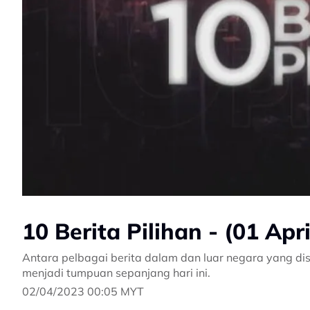
10 Berita Pilihan - (01 Apr
Antara pelbagai berita dalam dan luar negara yang dis
menjadi tumpuan sepanjang hari ini.
02/04/2023 00:05 MYT