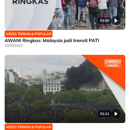
01:00
VIDEO TERKINI & POPULAR
AWANI Ringkas: Malaysia jadi transit PATI
02/05/2023
01:11
VIDEO TERKINI & POPULAR