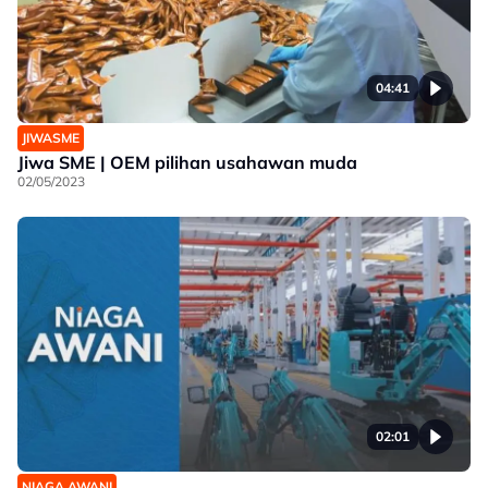
04:41
JIWASME
Jiwa SME | OEM pilihan usahawan muda
02/05/2023
02:01
NIAGA AWANI