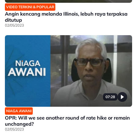
VIDEO TERKINI & POPULAR
Angin kencang melanda Illinois, lebuh raya terpaksa
ditutup
02/05/2023
07:28
NIAGA AWANI
OPR: Will we see another round of rate hike or remain
unchanged?
02/05/2023