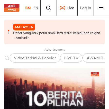
Skip to main content
Select language
Live
Log in
BM
|
EN
MALAYSIA
MALAYSIA
POLITIK
Dasar yang baik perlu ambil kira realiti kehidupan rakyat
Sudah tiba masa gubal Akta CDF, hentikan politik ‘carrot
Ewon, Donald kekal teraju UPKO
- Amirudin
and stick’ - Penganalisis
Advertisement
Video Terkini & Popular
LIVE TV
AWANI 7:4