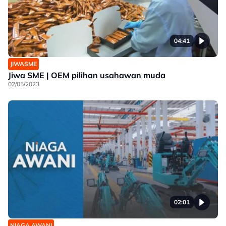
04:41
JIWASME
Jiwa SME | OEM pilihan usahawan muda
02/05/2023
02:01
NIAGA AWANI