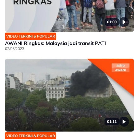
01:00
VIDEO TERKINI & POPULAR
AWANI Ringkas: Malaysia jadi transit PATI
02/05/2023
01:11
VIDEO TERKINI & POPULAR