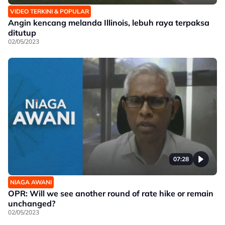
VIDEO TERKINI & POPULAR
Angin kencang melanda Illinois, lebuh raya terpaksa
ditutup
02/05/2023
07:28
NIAGA AWANI
OPR: Will we see another round of rate hike or remain
unchanged?
02/05/2023