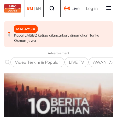
Skip to main content
Select language
Live
Log in
BM
|
EN
MALAYSIA
TEKNOLOGI
MALAYSIA
Kapal LMSB2 ketiga dilancarkan, dinamakan Tunku
ByteDance latih model AI 10 trilion parameter, sasar
Dua kanak-kanak hilang ditemukan lemas dalam
Osman Jewa
saingi Anthropic
empangan
Advertisement
Video Terkini & Popular
LIVE TV
AWANI 7:4