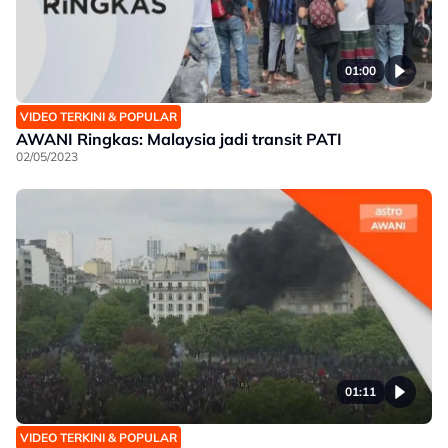
01:00
VIDEO TERKINI & POPULAR
AWANI Ringkas: Malaysia jadi transit PATI
02/05/2023
01:11
VIDEO TERKINI & POPULAR