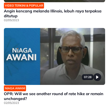
VIDEO TERKINI & POPULAR
Angin kencang melanda Illinois, lebuh raya terpaksa
ditutup
02/05/2023
07:28
NIAGA AWANI
OPR: Will we see another round of rate hike or remain
unchanged?
02/05/2023