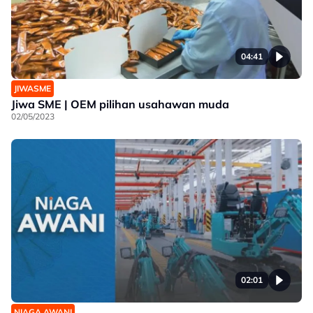
04:41
JIWASME
Jiwa SME | OEM pilihan usahawan muda
02/05/2023
02:01
NIAGA AWANI