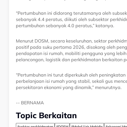
“Pertumbuhan ini didorong terutamanya oleh subs
sebanyak 4.4 peratus, diikuti oleh subsektor perkhid
pertumbuhan sebanyak 4.0 peratus,” katanya.
Menurut DOSM, secara keseluruhan, sektor perkh
positif pada suku pertama 2026, disokong oleh peng
pendapatan isi rumah, mobiliti pengguna yang lebi
pelancongan, logistik dan perkhidmatan berkaitan 
“Pertumbuhan ini turut diperkukuh oleh peningkatan 
perbelanjaan isi rumah yang stabil, sekali gus men
persekitaran ekonomi yang dinamik,” menurutnya.
-- BERNAMA
Topic Berkaitan
#sektor perkhidmatan
#DOSM
#Mohd Uzir Mahidin
#ekonomi Ma