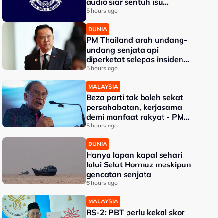
audio siar sentuh isu
sensitiviti agama
5 hours ago
DUNIA
PM Thailand arah undang-
undang senjata api
diperketat selepas insiden
tembakan di sekolah
5 hours ago
MALAYSIA
Beza parti tak boleh sekat
persahabatan, kerjasama
demi manfaat rakyat - PM
Anwar
5 hours ago
DUNIA
Hanya lapan kapal sehari
lalui Selat Hormuz meskipun
gencatan senjata
6 hours ago
MALAYSIA
RS-2: PBT perlu kekal skor