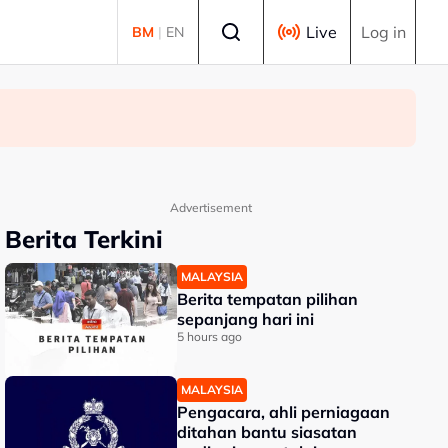
Select language
Live
Log in
BM
|
EN
Advertisement
Berita Terkini
MALAYSIA
Berita tempatan pilihan
sepanjang hari ini
5 hours ago
MALAYSIA
Pengacara, ahli perniagaan
ditahan bantu siasatan