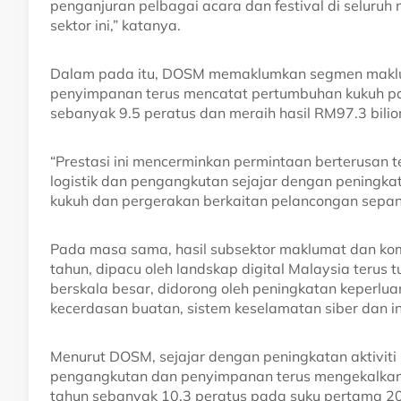
penganjuran pelbagai acara dan festival di selur
sektor ini,” katanya.
Dalam pada itu, DOSM memaklumkan segmen maklu
penyimpanan terus mencatat pertumbuhan kukuh p
sebanyak 9.5 peratus dan meraih hasil RM97.3 bilio
“Prestasi ini mencerminkan permintaan berterusan 
logistik dan pengangkutan sejajar dengan peningkata
kukuh dan pergerakan berkaitan pelancongan sepanj
Pada masa sama, hasil subsektor maklumat dan kom
tahun, dipacu oleh landskap digital Malaysia ter
berskala besar, didorong oleh peningkatan keperlu
kecerdasan buatan, sistem keselamatan siber dan infr
Menurut DOSM, sejajar dengan peningkatan aktiviti
pengangkutan dan penyimpanan terus mengekalkan
tahun sebanyak 10.3 peratus pada suku pertama 2