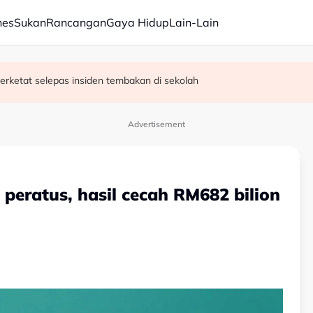
nes
Sukan
Rancangan
Gaya Hidup
Lain-Lain
erketat selepas insiden tembakan di sekolah
satan audio siar sentuh isu sensitiviti agama
Advertisement
peratus, hasil cecah RM682 bilion