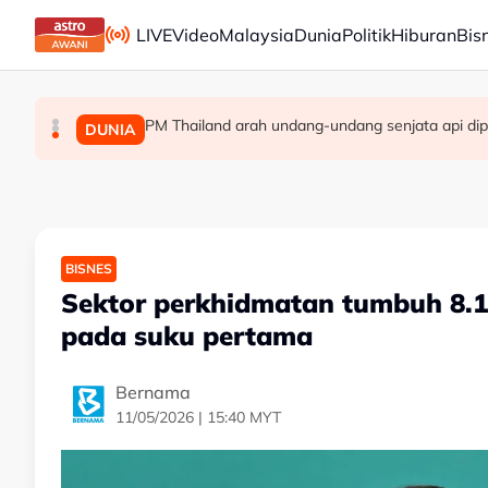
Skip to main content
LIVE
Video
Malaysia
Dunia
Politik
Hiburan
Bis
PM Thailand arah undang-undang senjata api dip
Berita tempatan pilihan sepanjang hari ini
Pengacara, ahli perniagaan ditahan bantu sia
MALAYSIA
MALAYSIA
DUNIA
BISNES
Sektor perkhidmatan tumbuh 8.1 
pada suku pertama
Bernama
11/05/2026 | 15:40 MYT