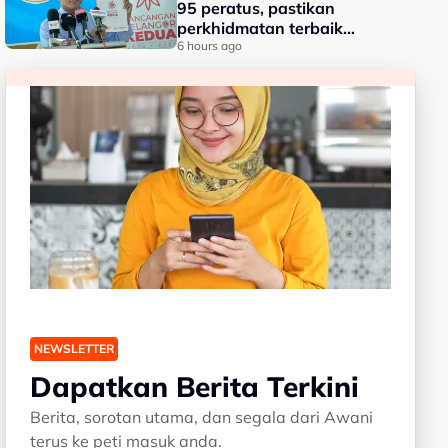
95 peratus, pastikan
perkhidmatan terbaik
kepada rakyat - Amirudin
6 hours ago
NEWSLETTER
Dapatkan Berita Terkini
Berita, sorotan utama, dan segala dari Awani
terus ke peti masuk anda.