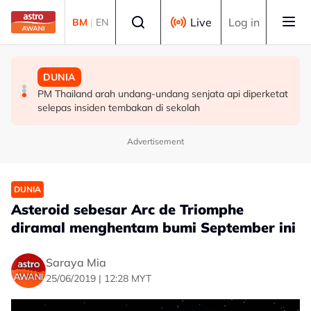
Skip to main content
Select language
Live
Log in
BM
|
EN
MALAYSIA
MALAYSIA
DUNIA
Berita tempatan pilihan sepanjang hari ini
Pengacara, ahli perniagaan ditahan bantu siasatan
PM Thailand arah undang-undang senjata api diperketat
audio siar sentuh isu sensitiviti agama
selepas insiden tembakan di sekolah
Advertisement
DUNIA
Asteroid sebesar Arc de Triomphe
diramal menghentam bumi September ini
Saraya Mia
25/06/2019 | 12:28 MYT