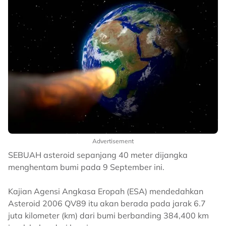
Advertisement
SEBUAH asteroid sepanjang 40 meter dijangka
menghentam bumi pada 9 September ini.
Kajian Agensi Angkasa Eropah (ESA) mendedahkan
Asteroid 2006 QV89 itu akan berada pada jarak 6.7
juta kilometer (km) dari bumi berbanding 384,400 km