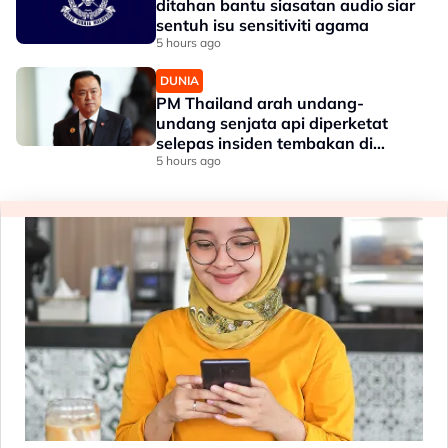
ditahan bantu siasatan audio siar
sentuh isu sensitiviti agama
5 hours ago
DUNIA
PM Thailand arah undang-
undang senjata api diperketat
selepas insiden tembakan di
sekolah
5 hours ago