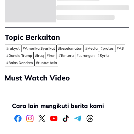
Topic Berkaitan
#rakyat
#Amerika Syarikat
#keselamatan
#Media
#protes
#AS
#Donald Trump
#Iraq
#Iran
#Tentera
#serangan
#Syria
#Balas Dendam
#tuntut bela
Must Watch Video
Cara lain mengikuti berita kami