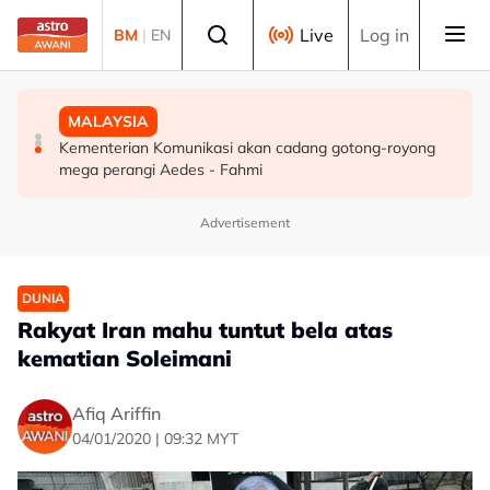
Skip to main content
Select language
Live
Log in
BM
|
EN
MALAYSIA
SUKAN
MALAYSIA
TMJ terima menghadap pemilik bersama Chelsea FC
Gabriel Palmero sah milik JDT!
Kementerian Komunikasi akan cadang gotong-royong
menjelang aksi persahabatan malam ini
mega perangi Aedes - Fahmi
Advertisement
DUNIA
Rakyat Iran mahu tuntut bela atas
kematian Soleimani
Afiq Ariffin
04/01/2020 | 09:32 MYT